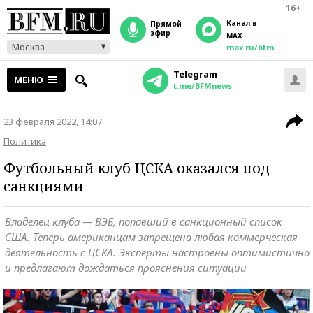
16+
Канал в
прямой
эфир
MAX
Москва
max.ru/bfm
Telegram
МЕНЮ
t.me/BFMnews
23 февраля 2022, 14:07
Политика
Футбольный клуб ЦСКА оказался под
санкциями
Владелец клуба — ВЭБ, попавший в санкционный список
США. Теперь американцам запрещена любая коммерческая
деятельность с ЦСКА. Эксперты настроены оптимистично
и предлагают дождаться прояснения ситуации