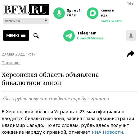
16+
Канал в
прямой
эфир
MAX
Москва
max.ru/bfm
Telegram
МЕНЮ
t.me/BFMnews
23 мая 2022, 14:17
Политика
Херсонская область объявлена
бивалютной зоной
Здесь рубль получит хождение наряду с гривной
В Херсонской области Украины с 23 мая официально
вводится бивалютная зона, заявил глава администрации
Владимир Сальдо. По его словам, рубль здесь получит
хождение наряду с гривной, отмечает
РИА Новости
.