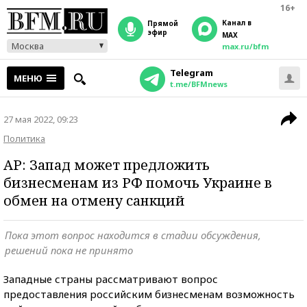
16+
Канал в
прямой
эфир
MAX
Москва
max.ru/bfm
Telegram
МЕНЮ
t.me/BFMnews
27 мая 2022, 09:23
Политика
AP: Запад может предложить
бизнесменам из РФ помочь Украине в
обмен на отмену санкций
Пока этот вопрос находится в стадии обсуждения,
решений пока не принято
Западные страны рассматривают вопрос
предоставления российским бизнесменам возможность