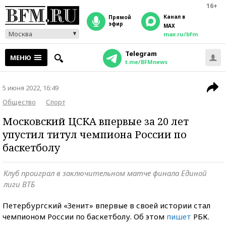
16+
Канал в
прямой
эфир
MAX
Москва
max.ru/bfm
Telegram
МЕНЮ
t.me/BFMnews
5 июня 2022, 16:49
Общество
Спорт
Московский ЦСКА впервые за 20 лет
упустил титул чемпиона России по
баскетболу
Клуб проиграл в заключительном матче финала Единой
лиги ВТБ
Петербургский «Зенит» впервые в своей истории стал
чемпионом России по баскетболу. Об этом
пишет
РБК.