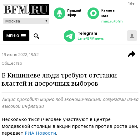
16+
Канал в
прямой
эфир
MAX
Москва
max.ru/bfm
Telegram
МЕНЮ
t.me/BFMnews
19 июня 2022, 19:52
Общество
В Кишиневе люди требуют отставки
властей и досрочных выборов
Акция проходит мирно под экономическими лозунгами из-за
высокой инфляции
Несколько тысяч человек участвуют в центре
молдавской столицы в акции протеста против роста цен,
передает
РИА Новости
.