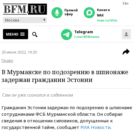
16+
Канал в
прямой
эфир
MAX
Москва
max.ru/bfm
Telegram
МЕНЮ
t.me/BFMnews
20 июня 2022, 19:20
Право
В Мурманске по подозрению в шпионаже
задержан гражданин Эстонии
Сам он уже сознался в содеянном
Гражданин Эстонии задержан по подозрению в шпионаже
сотрудниками ФСБ Мурманской области. Он собирал
сведения в отношении силовиков, допущенных к
государственной тайне, сообщает
РИА Новости
.