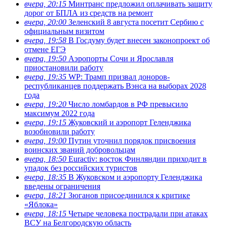
вчера, 20:15
Минтранс предложил оплачивать защиту
дорог от БПЛА из средств на ремонт
вчера, 20:00
Зеленский 8 августа посетит Сербию с
официальным визитом
вчера, 19:58
В Госдуму будет внесен законопроект об
отмене ЕГЭ
вчера, 19:50
Аэропорты Сочи и Ярославля
приостановили работу
вчера, 19:35
WP: Трамп призвал доноров-
республиканцев поддержать Вэнса на выборах 2028
года
вчера, 19:20
Число ломбардов в РФ превысило
максимум 2022 года
вчера, 19:15
Жуковский и аэропорт Геленджика
возобновили работу
вчера, 19:00
Путин уточнил порядок присвоения
воинских званий добровольцам
вчера, 18:50
Euractiv: восток Финляндии приходит в
упадок без российских туристов
вчера, 18:35
В Жуковском и аэропорту Геленджика
введены ограничения
вчера, 18:21
Зюганов присоединился к критике
«Яблока»
вчера, 18:15
Четыре человека пострадали при атаках
ВСУ на Белгородскую область