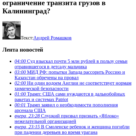
ограничение транзита грузов в
Калининград?
Текст:
Андрей Ромашков
Лента новостей
04:00
Суд взыскал почти 5 млн рублей в пользу семьи
отравившегося в детсаду мальчика
03:00
МИД РФ: попытки Запада рассорить Россию и
Казахстан обречены на провал
02:00
Ни один водоем Англии не соответствует нормам
химической безопасности
01:00
Трамп: США сами нуждаются в дальнобойных
ракетах и системах Patriot
00:01
Трамп заявил о необходимости пополнения
арсенала США
вчера, 23:28
Слуцкий призвал признать «Яблоко»
нежелательной организацией
вчера, 23:15
В Смоленске ребенок и женщина погибли
при падении деревьев во время урагана