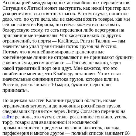
Ассоциацией международных автомобильных перевозчиков.
Ситуация с Литвой может выступить, как некий триггер для
ускорения вот эти ответных шагов. В этом случае, понятное
дело, что, по сути дела, мы не сможем возить товары, как мы
сейчас возим из Европы, но сейчас можем использовать
белорусскую схему, то есть перецепки либо перегрузки на
приграничные терминалы. Что касается каких-то других
ограничений, то порты
—
Клайпеда, Рига и Таллин — там
значительно упал транзитный поток грузов на Россию.
Потому что крупнейшие мировые транспортные
контейнерные линии не отправляют и не принимают букинги
с конечным адресом доставки — Россия, не важно, через
какой транзитный порт они идут. Мне кажется, что это
ошибочное мнение, что Клайпеду остановят. У них и так
значительные снижения потока грузов, которые шли на
Россию, уже начиная с 10 марта, букинги перестали
принимать».
По оценкам властей Калининградской области, новые
ограничения затронули до половины российских грузов,
следовавших транзитом через Литву. Согласно перечню на
сайте
региона, это чугун, сталь, реактивное топливо, уголь,
торф, товары для авиационной и космической
промышленности, предметы роскоши, алкоголь, одежда,
парфюмерия и многое другое — полный список занимает 66