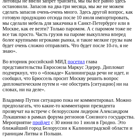
литовцы не ввели запрет транзита, мы бы все равно здесь
остановили. Запасов на два-три месяца, мы же не можем
сделать запасов очень-очень много. Здесь другой вопрос, как
готовую продукцию отсюда после 10 июля импортировать,
мы сделали мебель для заказчика в Санкт-Петербурге или в
Москве, как ее везти? Только паромом. А с паромом тоже не
все так просто. Часть грузов на пароме выкуплена вперед
более крупными игроками рынка, и такие мелкие грузы нам
будет очень сложно отправлять. Что будет после 10-го, я не
знаю».
Во вторник российский МИД
посетил
глава
представительства Евросоюза Маркус Эдерер. Дипломат
подчеркнул, что о «блокаде» Калининграда речи не идет, и
сообщил, что Брюссель просит Москву решить вопрос
дипломатическим путем и «не обострять [ситуацию] ни на
словах, ни на деле».
Владимир Путин ситуацию пока не комментировал. Можно
предполагать, что какие-то комментарии президента
прозвучат на встрече с белорусским лидером Александром
Лукашенко в рамках форума регионов Союзного государства.
Мероприятие
пройдет
с 30 июня по 1 июля в Гродно. Это
ближайший город Белоруссии к Калининградской области и
границам Литвы и Польши.