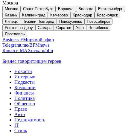
Москва
Москва
Санкт-Петербург
Барнаул
Вологда
Екатеринбург
Казань
Калининград
Кемерово
Краснодар
Красноярск
Липецк
Нижний Новгород
Новокузнецк
Новосибирск
Ростов-на-Дону
Самара
Саратов
Уфа
Челябинск
Ярославль
Business FM
прямой эфир
Telegram
t.me/BFMnews
Канал в MAX
max.ru/bfm
Бизнес говорит:
ищем героев
Новости
Интервью
Подкасты
Компании
Финансы
Политика
Общество
Право
Авто
Недвижимость
IT
Стиль