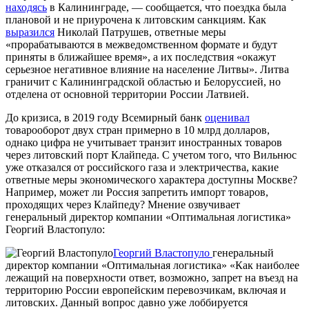
находясь
в Калининграде, — сообщается, что поездка была
плановой и не приурочена к литовским санкциям. Как
выразился
Николай Патрушев, ответные меры
«прорабатываются в межведомственном формате и будут
приняты в ближайшее время», а их последствия «окажут
серьезное негативное влияние на население Литвы». Литва
граничит с Калининградской областью и Белоруссией, но
отделена от основной территории России Латвией.
До кризиса, в 2019 году Всемирный банк
оценивал
товарооборот двух стран примерно в 10 млрд долларов,
однако цифра не учитывает транзит иностранных товаров
через литовский порт Клайпеда. С учетом того, что Вильнюс
уже отказался от российского газа и электричества, какие
ответные меры экономического характера доступны Москве?
Например, может ли Россия запретить импорт товаров,
проходящих через Клайпеду? Мнение озвучивает
генеральный директор компании «Оптимальная логистика»
Георгий Властопуло:
Георгий Властопуло
генеральный
директор компании «Оптимальная логистика»
«Как наиболее
лежащий на поверхности ответ, возможно, запрет на въезд на
территорию России европейским перевозчикам, включая и
литовских. Данный вопрос давно уже лоббируется