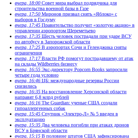
вчера, 18:00
Совет мира выбрал подрядчика для
строительства военной базы в Газе
вчера, 17:50
Миронов призвал снять «Яблоко» с
выборов в Госдуму
вчера, 17:45
Правительство получит «золотую акцию» в
управлении аэропортом Шереметьево
вчера, 17:35
Шесть человек пострадали при ударе ВСУ
по автобусу в Запорожской области
вчера, 17:25
В аэропортах Сочи и Геленджика сняты
ограничения
вчера, 17:17
Власти РФ помогут пострадавшему от атак
на склады Wildberries бизнесу
вчера, 16:55
Экс-директору Popcorn Books запросили
четыре года условно
вчера, 16:46
ЦБ: международные резервы России
снизились
вчера, 16:35
На восстановление Херсонской области
направят 6,8 млрд рублей
вчера, 16:16
The Guardian: ученые США создали
гипоаллергенных собак
вчера, 15:45
Спутник «Электро-Л» № 5 введен в
эксплуатацию
вчера, 15:35
Два человека погибли при атаках дронов
ВСУ в Брянской области
вчера, 15:15
В половине штатов США зафиксирована