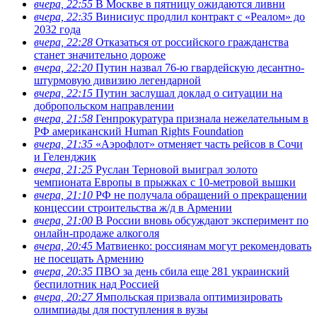
вчера, 22:55
В Москве в пятницу ожидаются ливни
вчера, 22:35
Винисиус продлил контракт с «Реалом» до
2032 года
вчера, 22:28
Отказаться от российского гражданства
станет значительно дороже
вчера, 22:20
Путин назвал 76-ю гвардейскую десантно-
штурмовую дивизию легендарной
вчера, 22:15
Путин заслушал доклад о ситуации на
добропольском направлении
вчера, 21:58
Генпрокуратура признала нежелательным в
РФ американский Human Rights Foundation
вчера, 21:35
«Аэрофлот» отменяет часть рейсов в Сочи
и Геленджик
вчера, 21:25
Руслан Терновой выиграл золото
чемпионата Европы в прыжках с 10-метровой вышки
вчера, 21:10
РФ не получала обращений о прекращении
концессии строительства ж/д в Армении
вчера, 21:00
В России вновь обсуждают эксперимент по
онлайн-продаже алкоголя
вчера, 20:45
Матвиенко: россиянам могут рекомендовать
не посещать Армению
вчера, 20:35
ПВО за день сбила еще 281 украинский
беспилотник над Россией
вчера, 20:27
Ямпольская призвала оптимизировать
олимпиады для поступления в вузы