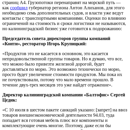
страниц А4. Грузопотоки перенаправят на морской путь —
как
сообщил
губернатор региона Антон Алиханов, для этого
необходимо семь дополнительных судов, и власти уже ведут
контакты с транспортными компаниями. Оценки по влиянию
ограничений на стоимость и сроки логистики не называются,
но калининградский бизнес уже готовится к подорожанию:
Председатель совета директоров группы компаний
«Конти», ресторатор Игорь Крупицкий:
«Продуктов это не касается в основном, это касается
непродовольственной группы товаров. Но я думаю, что все,
что можно было привезти железной дорогой, будет
доставляться по морю. Это возможно технически по морю,
просто будет увеличение стоимости продуктов. Мы пока их
не почувствовали, потому что мало времени прошло. В
течение двух-трех месяцев это уже найдет отражение».
Директор калининградской компании «Балтофис» Сергей
Цедик:
«С 10 июля в шестом пакете санкций указано: [запрет] на ввоз
товаров внешнеэкономической деятельности 94.03, туда
попадает вся готовая мебель плюс все компоненты и
комплектующие очень многие. Поэтому, даже если бы