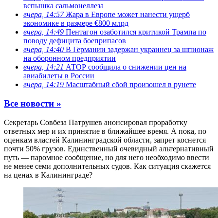
вспышка сальмонеллеза
вчера, 14:57
Жара в Европе может нанести ущерб
экономике в размере €800 млрд
вчера, 14:49
Пентагон озаботился критикой Трампа по
поводу дефицита боеприпасов
вчера, 14:40
В Германии задержан украинец за шпионаж
на оборонном предприятии
вчера, 14:21
АТОР сообщила о снижении цен на
авиабилеты в России
вчера, 14:19
Масштабный сбой произошел в рунете
Все новости »
Секретарь Совбеза Патрушев анонсировал проработку
ответных мер и их принятие в ближайшее время. А пока, по
оценкам властей Калининградской области, запрет коснется
почти 50% грузов. Единственный очевидный альтернативный
путь — паромное сообщение, но для него необходимо ввести
не менее семи дополнительных судов. Как ситуация скажется
на ценах в Калининграде?