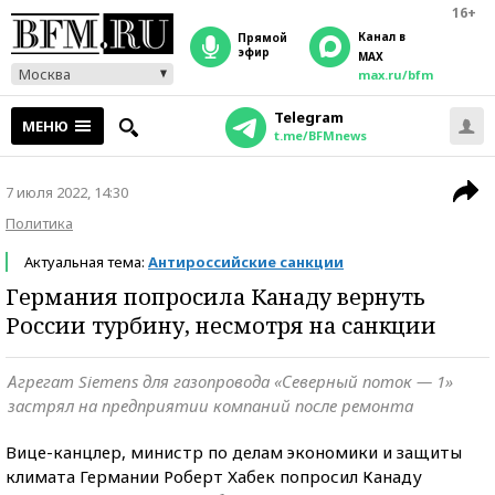
16+
Канал в
прямой
эфир
MAX
Москва
max.ru/bfm
Telegram
МЕНЮ
t.me/BFMnews
7 июля 2022, 14:30
Политика
Актуальная тема:
Антироссийские санкции
Германия попросила Канаду вернуть
России турбину, несмотря на санкции
Агрегат Siemens для газопровода «Северный поток — 1»
застрял на предприятии компаний после ремонта
Вице-канцлер, министр по делам экономики и защиты
климата Германии Роберт Хабек попросил Канаду