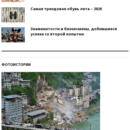
Самая трендовая обувь лета – 2026
Знаменитости и бизнесмены, добившиеся
успеха со второй попытки
Как защититься от солнца на курорте?
ФОТОИСТОРИИ
Кто изобрел средства связи?