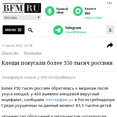
16+
Канал в
прямой
эфир
MAX
Москва
max.ru/bfm
Telegram
МЕНЮ
t.me/BFMnews
11 июля 2022, 22:18
Общество
Медицина
Клещи покусали более 350 тысяч россиян
Энцефалит нашли у 430 пострадавших
Более 350 тысяч россиян обратились к медикам после
укуса клещей, у 430 выявлен клещевой вирусный
энцефалит, сообщили
«Интерфаксу»
в Роспотребнадзоре.
Среди укушенных на данный момент 85,5 тысячи детей.
«Количество обращений в медицинские организации