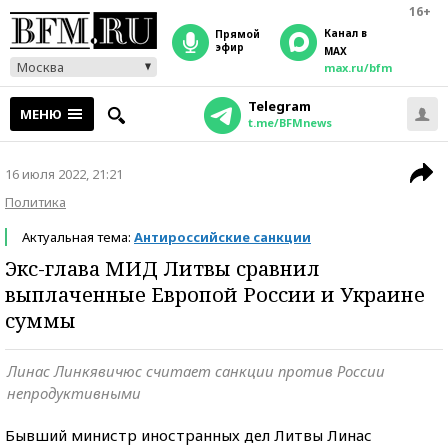
16+
Канал в
прямой
эфир
MAX
Москва
max.ru/bfm
Telegram
МЕНЮ
t.me/BFMnews
16 июля 2022, 21:21
Политика
Актуальная тема:
Антироссийские санкции
Экс-глава МИД Литвы сравнил
выплаченные Европой России и Украине
суммы
Линас Линкявичюс считает санкции против России
непродуктивными
Бывший министр иностранных дел Литвы Линас