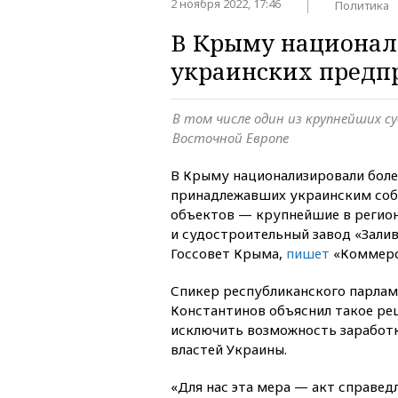
2 ноября 2022, 17:46
Политика
В Крыму национал
украинских предп
В том числе один из крупнейших с
Восточной Европе
В Крыму национализировали боле
принадлежавших украинским соб
объектов — крупнейшие в регио
и судостроительный завод «Залив
Госсовет Крыма,
пишет
«Коммерс
Спикер республиканского парла
Константинов объяснил такое р
исключить возможность заработк
властей Украины.
«Для нас эта мера — акт справед