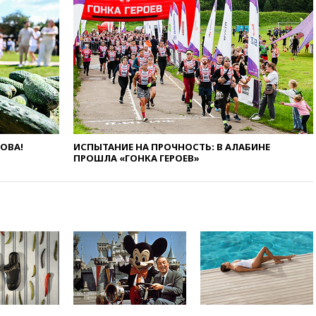
Rights Foundation
вчера, 21:35
«Аэрофлот»
отменяет часть рейсов в Сочи
и Геленджик
вчера, 21:25
Руслан Терновой
выиграл золото чемпионата
Европы в прыжках с 10-
метровой вышки
вчера, 21:10
РФ не получала
ЛОВА!
ИСПЫТАНИЕ НА ПРОЧНОСТЬ: В АЛАБИНЕ
обращений о прекращении
ПРОШЛА «ГОНКА ГЕРОЕВ»
концессии строительства ж/д
в Армении
вчера, 21:00
В России вновь
обсуждают эксперимент по
онлайн-продаже алкоголя
вчера, 20:45
Матвиенко:
россиянам могут
рекомендовать не посещать
Армению
вчера, 20:35
ПВО за день