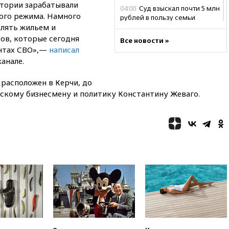
итории зарабатывали
04:00
Суд взыскал почти 5 млн
ого режима. Намного
рублей в пользу семьи
елять жильем и
отравившегося в детсаду
мальчика
в, которые сегодня
Все новости »
нтах СВО»,—
написал
03:00
МИД РФ: попытки Запада
анале.
рассорить Россию и Казахстан
обречены на провал
расположен в Керчи, до
02:00
Ни один водоем Англии
нскому бизнесмену и политику Константину Жеваго.
не соответствует нормам
химической безопасности
01:00
Трамп: США сами
нуждаются в дальнобойных
ракетах и системах Patriot
00:01
Трамп заявил о
необходимости пополнения
арсенала США
вчера, 23:28
Слуцкий призвал
признать «Яблоко»
нежелательной организацией
вчера, 23:15
В Смоленске