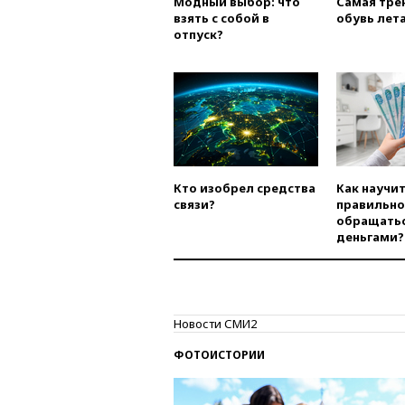
Модный выбор: что
Самая тре
взять с собой в
обувь лета
отпуск?
Кто изобрел средства
Как научи
связи?
правильно
обращатьс
деньгами?
Новости СМИ2
ФОТОИСТОРИИ