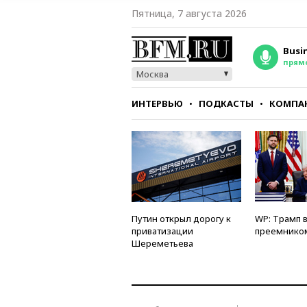
Пятница, 7 августа 2026
Busi
прям
Москва
ИНТЕРВЬЮ
ПОДКАСТЫ
КОМПА
СТИЛЬ
ТЕСТЫ
Путин открыл дорогу к
WP: Трамп 
приватизации
преемнико
Шереметьева