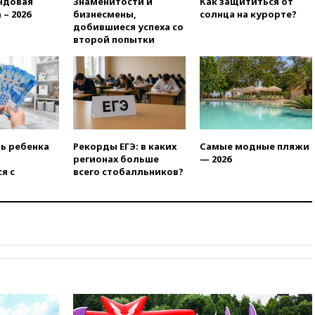
ндовая
Знаменитости и
Как защититься от
ребенок и женщина погибли
 – 2026
бизнесмены,
солнца на курорте?
при падении деревьев во
добившиеся успеха со
время урагана
второй попытки
вчера, 22:55
В Москве в
пятницу ожидаются ливни
вчера, 22:35
Винисиус
продлил контракт с «Реалом»
до 2032 года
вчера, 22:28
Отказаться от
российского гражданства
ть ребенка
Рекорды ЕГЭ: в каких
Самые модные пляжи
станет значительно дороже
регионах больше
— 2026
я с
всего стобалльников?
вчера, 22:20
Путин назвал 76-ю
гвардейскую десантно-
штурмовую дивизию
легендарной
вчера, 22:15
Путин заслушал
доклад о ситуации на
добропольском направлении
вчера, 21:58
Генпрокуратура
признала нежелательным в
РФ американский Human