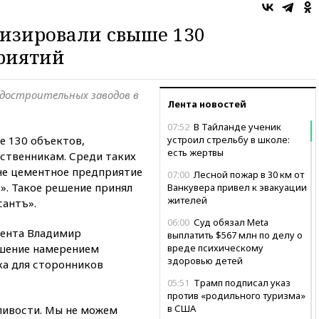
изировали свыше 130
риятий
удостроительных заводов в
Лента новостей
07:52
В Тайланде ученик
е 130 объектов,
устроил стрельбу в школе:
есть жертвы
ственникам. Среди таких
не цементное предприятие
07:00
Лесной пожар в 30 км от
». Такое решение принял
Ванкувера привел к эвакуации
жителей
антъ».
06:00
Суд обязал Meta
мента Владимир
выплатить $567 млн по делу о
ешение намерением
вреде психическому
здоровью детей
а для сторонников
05:51
Трамп подписал указ
против «родильного туризма»
в США
ливости. Мы не можем