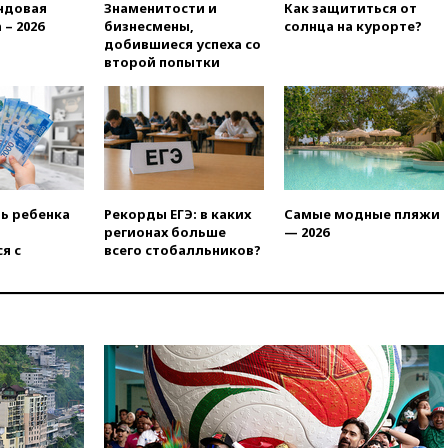
сбила еще 281 украинский
ндовая
Знаменитости и
Как защититься от
беспилотник над Россией
 – 2026
бизнесмены,
солнца на курорте?
добившиеся успеха со
вчера, 20:27
Ямпольская
второй попытки
призвала оптимизировать
олимпиады для поступления в
вузы
вчера, 20:15
Минтранс
предложил оплачивать
защиту дорог от БПЛА из
средств на ремонт
ть ребенка
Рекорды ЕГЭ: в каких
Самые модные пляжи
вчера, 20:00
Зеленский 8
регионах больше
— 2026
августа посетит Сербию с
я с
всего стобалльников?
официальным визитом
вчера, 19:58
В Госдуму будет
внесен законопроект об
отмене ЕГЭ
вчера, 19:50
Аэропорты Сочи и
Ярославля приостановили
работу
вчера, 19:35
WP: Трамп
призвал доноров-