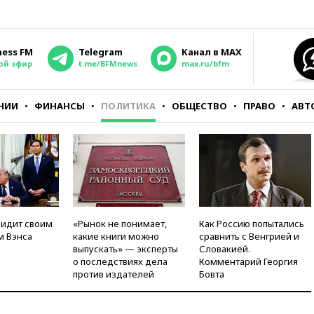
ness FM
Telegram
Канал в MAX
ой эфир
t.me/BFMnews
max.ru/bfm
НИИ
ФИНАНСЫ
ПОЛИТИКА
ОБЩЕСТВО
ПРАВО
АВТ
видит своим
«Рынок не понимает,
Как Россию попытались
м Вэнса
какие книги можно
сравнить с Венгрией и
выпускать» — эксперты
Словакией.
о последствиях дела
Комментарий Георгия
против издателей
Бовта