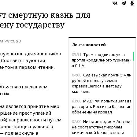
ут смертную казнь для
ену государству
ом чтении
Лента новостей
тную казнь для чиновников
05:51
Трамп подписал указ
у. Соответствующий
против «родильного туризма»
в США
ентом в первом чтении,
04:00
Суд взыскал почти 5 млн
рублей в пользу семьи
отравившегося в детсаду
объясняют желанием
мальчика
ты».
03:00
МИД РФ: попытки Запада
на является принятие мер
рассорить Россию и Казахстан
обречены на провал
ершение преступлений
ой) направленности путем
02:00
Ни один водоем Англии
ловно-процессуального
не соответствует нормам
химической безопасности
 — подчеркнули в