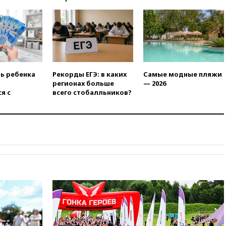
станет значительно дороже
вчера, 22:20
Путин назвал 76-ю
гвардейскую десантно-
штурмовую дивизию
легендарной
вчера, 22:15
Путин заслушал
доклад о ситуации на
ть ребенка
Рекорды ЕГЭ: в каких
Самые модные пляжи
добропольском направлении
регионах больше
— 2026
я с
всего стобалльников?
вчера, 21:58
Генпрокуратура
признала нежелательным в
РФ американский Human
Rights Foundation
вчера, 21:35
«Аэрофлот»
отменяет часть рейсов в Сочи
и Геленджик
вчера, 21:25
Руслан Терновой
выиграл золото чемпионата
Европы в прыжках с 10-
метровой вышки
вчера, 21:10
РФ не получала
обращений о прекращении