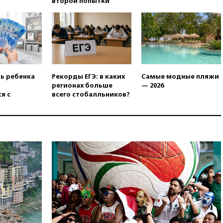
второй попытки
вчера, 20:00
Зеленский 8
августа посетит Сербию с
официальным визитом
вчера, 19:58
В Госдуму будет
внесен законопроект об
отмене ЕГЭ
вчера, 19:50
Аэропорты Сочи и
ть ребенка
Рекорды ЕГЭ: в каких
Самые модные пляжи
Ярославля приостановили
регионах больше
— 2026
работу
я с
всего стобалльников?
вчера, 19:35
WP: Трамп
призвал доноров-
республиканцев поддержать
Вэнса на выборах 2028 года
вчера, 19:20
Число ломбардов
в РФ превысило максимум
2022 года
вчера, 19:15
Жуковский и
аэропорт Геленджика
возобновили работу
вчера, 19:00
Путин уточнил
порядок присвоения воинских