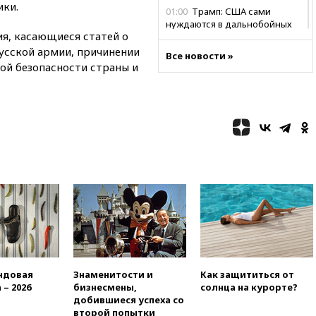
ики.
01:00
Трамп: США сами
нуждаются в дальнобойных
я, касающиеся статей о
ракетах и системах Patriot
усской армии, причинении
Все новости »
00:01
Трамп заявил о
ой безопасности страны и
необходимости пополнения
арсенала США
вчера, 23:28
Слуцкий призвал
признать «Яблоко»
нежелательной организацией
вчера, 23:15
В Смоленске
ребенок и женщина погибли
при падении деревьев во
время урагана
вчера, 22:55
В Москве в
пятницу ожидаются ливни
вчера, 22:35
Винисиус
продлил контракт с «Реалом»
до 2032 года
ндовая
Знаменитости и
Как защититься от
 – 2026
бизнесмены,
солнца на курорте?
вчера, 22:28
Отказаться от
добившиеся успеха со
российского гражданства
второй попытки