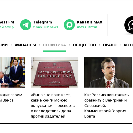
ness FM
Telegram
Канал в MAX
ой эфир
t.me/BFMnews
max.ru/bfm
НИИ
ФИНАНСЫ
ПОЛИТИКА
ОБЩЕСТВО
ПРАВО
АВТ
видит своим
«Рынок не понимает,
Как Россию попытались
м Вэнса
какие книги можно
сравнить с Венгрией и
выпускать» — эксперты
Словакией.
о последствиях дела
Комментарий Георгия
против издателей
Бовта