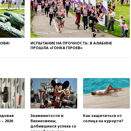
концессии строительства ж/д
в Армении
вчера, 21:00
В России вновь
обсуждают эксперимент по
онлайн-продаже алкоголя
вчера, 20:45
Матвиенко:
ЛОВА!
ИСПЫТАНИЕ НА ПРОЧНОСТЬ: В АЛАБИНЕ
россиянам могут
ПРОШЛА «ГОНКА ГЕРОЕВ»
рекомендовать не посещать
Армению
вчера, 20:35
ПВО за день
сбила еще 281 украинский
беспилотник над Россией
вчера, 20:27
Ямпольская
призвала оптимизировать
олимпиады для поступления в
вузы
вчера, 20:15
Минтранс
предложил оплачивать
ндовая
Знаменитости и
Как защититься от
защиту дорог от БПЛА из
 – 2026
бизнесмены,
солнца на курорте?
средств на ремонт
добившиеся успеха со