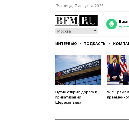
Пятница, 7 августа 2026
Busi
прям
Москва
ИНТЕРВЬЮ
ПОДКАСТЫ
КОМПА
СТИЛЬ
ТЕСТЫ
Путин открыл дорогу к
WP: Трамп 
приватизации
преемнико
Шереметьева