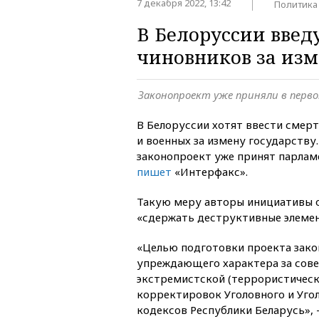
7 декабря 2022, 13:42
Политика
В Белоруссии введ
чиновников за изм
Законопроект уже приняли в перв
В Белоруссии хотят ввести смер
и военных за измену государств
законопроект уже принят парлам
пишет
«Интерфакс».
Такую меру авторы инициативы 
«сдержать деструктивные элемен
«Целью подготовки проекта зако
упреждающего характера за сов
экстремистской (террористическ
корректировок Уголовного и Уго
кодексов Республики Беларусь»,