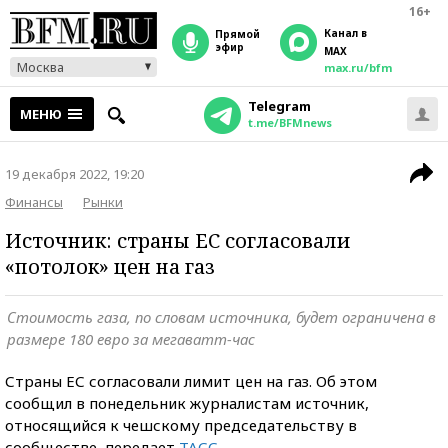
16+
Канал в
прямой
эфир
MAX
Москва
max.ru/bfm
Telegram
МЕНЮ
t.me/BFMnews
19 декабря 2022, 19:20
Финансы
Рынки
Источник: страны ЕС согласовали
«потолок» цен на газ
Стоимость газа, по словам источника, будет ограничена в
размере 180 евро за мегаватт-час
Страны ЕС согласовали лимит цен на газ. Об этом
сообщил в понедельник журналистам источник,
относящийся к чешскому председательству в
сообществе, передает
ТАСС
.