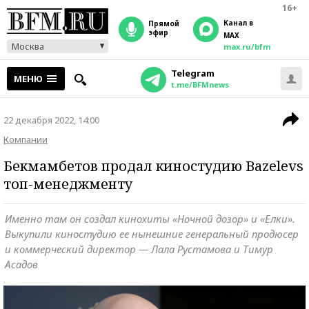
16+
Канал в
прямой
эфир
MAX
Москва
max.ru/bfm
Telegram
МЕНЮ
t.me/BFMnews
22 декабря 2022, 14:00
Компании
Бекмамбетов продал киностудию Bazelevs
топ-менеджменту
Именно там он создал кинохиты «Ночной дозор» и «Елки».
Выкупили киностудию ее нынешние генеральный продюсер
и коммерческий директор — Лала Рустамова и Тимур
Асадов