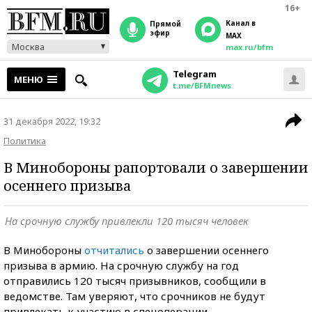
16+
Канал в
прямой
эфир
MAX
Москва
max.ru/bfm
Telegram
МЕНЮ
t.me/BFMnews
31 декабря 2022, 19:32
Политика
В Минобороны рапортовали о завершении
осеннего призыва
На срочную службу привлекли 120 тысяч человек
В Минобороны
отчитались
о завершении осеннего
призыва в армию. На срочную службу на год
отправились 120 тысяч призывников, сообщили в
ведомстве. Там уверяют, что срочников не будут
привлекать к участию в спецоперации.