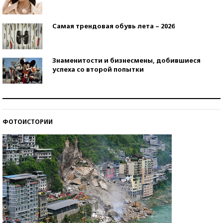
Самая трендовая обувь лета – 2026
Знаменитости и бизнесмены, добившиеся
успеха со второй попытки
Как защититься от солнца на курорте?
ФОТОИСТОРИИ
Кто изобрел средства связи?