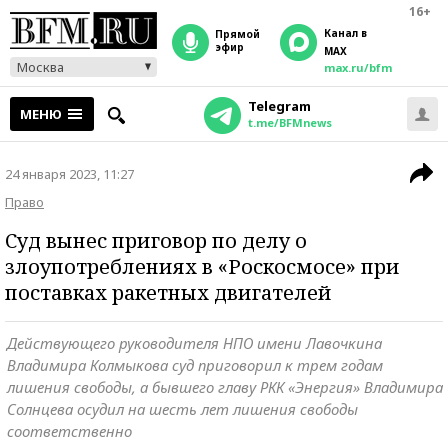
16+
Канал в
прямой
эфир
MAX
Москва
max.ru/bfm
Telegram
МЕНЮ
t.me/BFMnews
24 января 2023, 11:27
Право
Суд вынес приговор по делу о
злоупотреблениях в «Роскосмосе» при
поставках ракетных двигателей
Действующего руководителя НПО имени Лавочкина
Владимира Колмыкова суд приговорил к трем годам
лишения свободы, а бывшего главу РКК «Энергия» Владимира
Солнцева осудил на шесть лет лишения свободы
соответственно