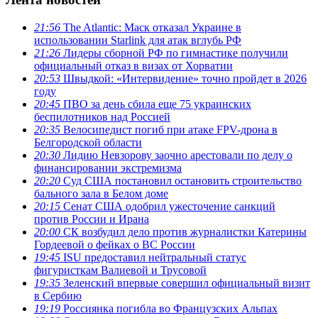
21:56
The Atlantic: Маск отказал Украине в
использовании Starlink для атак вглубь РФ
21:26
Лидеры сборной РФ по гимнастике получили
официальный отказ в визах от Хорватии
20:53
Швыдкой: «Интервидение» точно пройдет в 2026
году
20:45
ПВО за день сбила еще 75 украинских
беспилотников над Россией
20:35
Велосипедист погиб при атаке FPV-дрона в
Белгородской области
20:30
Лидию Невзорову заочно арестовали по делу о
финансировании экстремизма
20:20
Суд США постановил остановить строительство
бального зала в Белом доме
20:15
Сенат США одобрил ужесточение санкций
против России и Ирана
20:00
СК возбудил дело против журналистки Катерины
Гордеевой о фейках о ВС России
19:45
ISU предоставил нейтральный статус
фигуристкам Валиевой и Трусовой
19:35
Зеленский впервые совершил официальный визит
в Сербию
19:19
Россиянка погибла во Французских Альпах