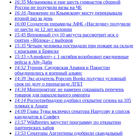
16:35
Мельникова и еще шесть гимнастов сборной
России не получили визы на ЧЕ
16:16
Движение по Крымскому мосту перекрывали
второй раз за день
16:00
Создатели пирамиды АФК «Наследие» получили
от шести до 12 лет колонии
15:45
Верховный суд 10 августа рассмотрит иск о
снятии «Яблока» с выборов
15:35
Четыре человека пострадали при пожаре на складе
с красками в Брянске
15:15
«Аэрофлот» с 1 октября возобновит ежедневные
рейсы в Абу-Даби
14:52
Турция, Саудовская Аравия и Пакистан
объединились в военный альянс
14:39
Экс-издатель Popcorn Books получил условный
срок по делу о пропаганде ЛГБТ
14:34
Минпромторг не намерен сокращать перечень
товаров для параллельного импорта
14:14
Роспотребнадзор одобрил открытие сезона на 105
пляжах в Анапе
14:09
Глава Тувы включил сенатора Нарусову в список
кандидатов в Совфед
13:57
Wildberries запустит программу по открытию
партнерских хабов
13:53
Сенаторы Аргентины одобрили скандальный