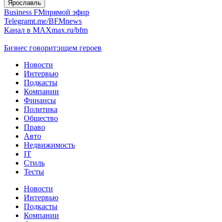
Ярославль
Business FM
прямой эфир
Telegram
t.me/BFMnews
Канал в MAX
max.ru/bfm
Бизнес говорит:
ищем героев
Новости
Интервью
Подкасты
Компании
Финансы
Политика
Общество
Право
Авто
Недвижимость
IT
Стиль
Тесты
Новости
Интервью
Подкасты
Компании