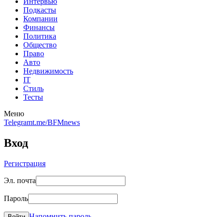
Интервью
Подкасты
Компании
Финансы
Политика
Общество
Право
Авто
Недвижимость
IT
Стиль
Тесты
Меню
Telegram
t.me/BFMnews
Вход
Регистрация
Эл. почта
Пароль
Напомнить пароль
Войти