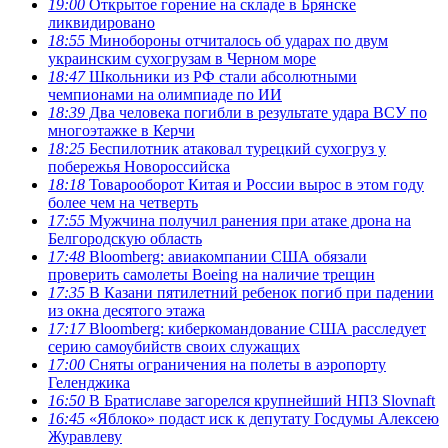
19:00
Открытое горение на складе в Брянске
ликвидировано
18:55
Минобороны отчиталось об ударах по двум
украинским сухогрузам в Черном море
18:47
Школьники из РФ стали абсолютными
чемпионами на олимпиаде по ИИ
18:39
Два человека погибли в результате удара ВСУ по
многоэтажке в Керчи
18:25
Беспилотник атаковал турецкий сухогруз у
побережья Новороссийска
18:18
Товарооборот Китая и России вырос в этом году
более чем на четверть
17:55
Мужчина получил ранения при атаке дрона на
Белгородскую область
17:48
Bloomberg: авиакомпании США обязали
проверить самолеты Boeing на наличие трещин
17:35
В Казани пятилетний ребенок погиб при падении
из окна десятого этажа
17:17
Bloomberg: киберкомандование США расследует
серию самоубийств своих служащих
17:00
Сняты ограничения на полеты в аэропорту
Геленджика
16:50
В Братиславе загорелся крупнейший НПЗ Slovnaft
16:45
«Яблоко» подаст иск к депутату Госдумы Алексею
Журавлеву