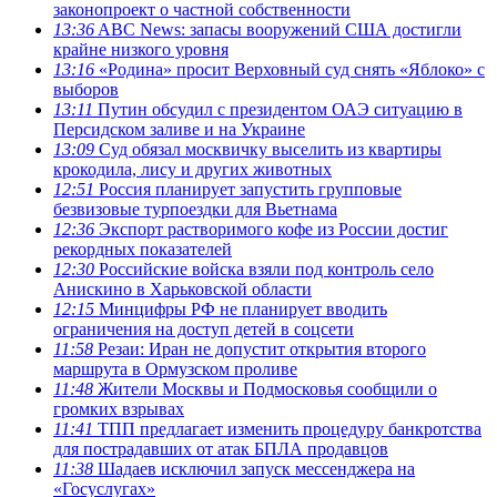
законопроект о частной собственности
13:36
ABC News: запасы вооружений США достигли
крайне низкого уровня
13:16
«Родина» просит Верховный суд снять «Яблоко» с
выборов
13:11
Путин обсудил с президентом ОАЭ ситуацию в
Персидском заливе и на Украине
13:09
Суд обязал москвичку выселить из квартиры
крокодила, лису и других животных
12:51
Россия планирует запустить групповые
безвизовые турпоездки для Вьетнама
12:36
Экспорт растворимого кофе из России достиг
рекордных показателей
12:30
Российские войска взяли под контроль село
Анискино в Харьковской области
12:15
Минцифры РФ не планирует вводить
ограничения на доступ детей в соцсети
11:58
Резаи: Иран не допустит открытия второго
маршрута в Ормузском проливе
11:48
Жители Москвы и Подмосковья сообщили о
громких взрывах
11:41
ТПП предлагает изменить процедуру банкротства
для пострадавших от атак БПЛА продавцов
11:38
Шадаев исключил запуск мессенджера на
«Госуслугах»