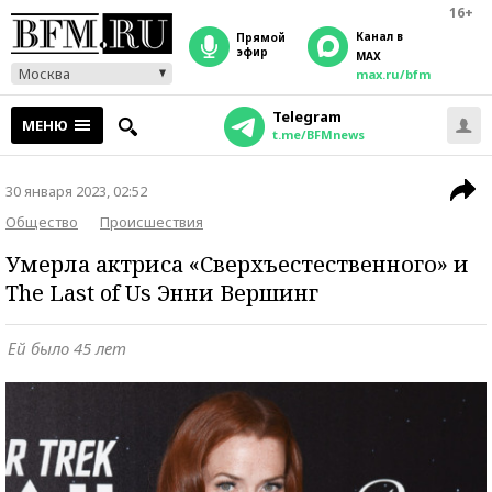
16+
Канал в
прямой
эфир
MAX
Москва
max.ru/bfm
Telegram
МЕНЮ
t.me/BFMnews
30 января 2023, 02:52
Общество
Происшествия
Умерла актриса «Сверхъестественного» и
The Last of Us Энни Вершинг
Ей было 45 лет