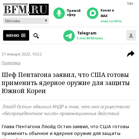
16+
Канал в
прямой
эфир
MAX
Москва
max.ru/bfm
Telegram
МЕНЮ
t.me/BFMnews
31 января 2023, 10:52
Политика
Шеф Пентагона заявил, что США готовы
применить ядерное оружие для защиты
Южной Кореи
Ллойд Остин обвинил КНДР в том, что она осуществила
«беспрецедентное число» провокационных действий
Глава Пентагона Ллойд Остин заявил, что США готовы
применить обычное и ядерное оружие для защиты