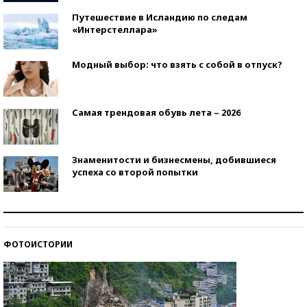
Путешествие в Исландию по следам
«Интерстеллара»
Модный выбор: что взять с собой в отпуск?
Самая трендовая обувь лета – 2026
Знаменитости и бизнесмены, добившиеся
успеха со второй попытки
Как защититься от солнца на курорте?
ФОТОИСТОРИИ
Кто изобрел средства связи?