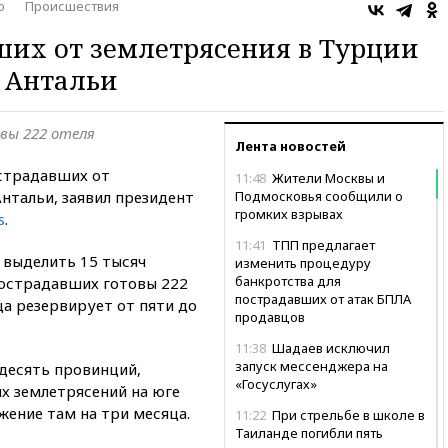
о
Происшествия
вших от землетрясения в Турции
х Антальи
вы 222 отеля
Лента новостей
страдавших от
11:48
Жители Москвы и
Антальи, заявил президент
Подмосковья сообщили о
громких взрывах
s
.
11:41
ТПП предлагает
 выделить 15 тысяч
изменить процедуру
банкротства для
пострадавших готовы 222
пострадавших от атак БПЛА
ца резервирует от пяти до
продавцов
11:38
Шадаев исключил
запуск мессенджера на
 десять провинций,
«Госуслугах»
х землетрясений на юге
жение там на три месяца.
11:22
При стрельбе в школе в
Таиланде погибли пять