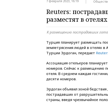
7 февраля 2023, 16:19
Обществ
Reuters: пострада
разместят в отеля
К размещению пострадавших гото
Турция планирует размещать по
землетрясения людей в отелях в 
Турции Эрдоган, передает
Reuter
Ассоциация отельеров планирует
номеров. Сейчас к размещению 
отеля. В среднем каждая гостини
десяти номеров.
Эрдоган объявил зоной бедствия
пострадавших от разрушительны
страны, введя чрезвычайное поло