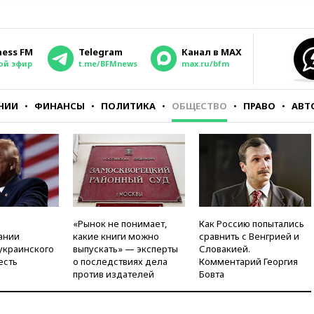
ness FM
Telegram
Канал в MAX
ой эфир
t.me/BFMnews
max.ru/bfm
НИИ
ФИНАНСЫ
ПОЛИТИКА
ОБЩЕСТВО
ПРАВО
АВТ
«Рынок не понимает,
Как Россию попытались
ании
какие книги можно
сравнить с Венгрией и
украинского
выпускать» — эксперты
Словакией.
есть
о последствиях дела
Комментарий Георгия
против издателей
Бовта