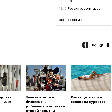
человек
11:19
Россия рассчитывает
заключить безвизовые
соглашения с Индонезией и
Все новости »
Малайзией
11:04
«Ведомости»: на партию
«Яблоко» ополчились
конкуренты
10:59
Торговые центры и кафе
в России могут обязать
раздавать питьевую воду
бесплатно
10:41
Бывшая глава брокера
Mind Money Юлия Хандошко
признала свою вину
10:41
Пашинян: Армения
понимает невозможность
одновременного членства в
ндовая
Знаменитости и
Как защититься от
ЕС и ЕАЭС
 – 2026
бизнесмены,
солнца на курорте?
10:21
ФСБ задержала более
добившиеся успеха со
20 сотрудников пунктов
второй попытки