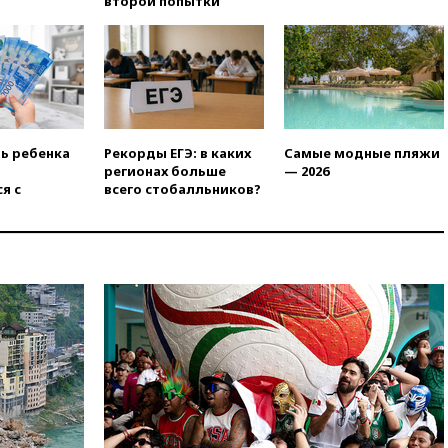
второй попытки
в США
04:00
Суд взыскал почти 5 млн
рублей в пользу семьи
отравившегося в детсаду
мальчика
03:00
МИД РФ: попытки Запада
рассорить Россию и Казахстан
ть ребенка
Рекорды ЕГЭ: в каких
Самые модные пляжи
обречены на провал
регионах больше
— 2026
я с
всего стобалльников?
02:00
Ни один водоем Англии
не соответствует нормам
химической безопасности
01:00
Трамп: США сами
нуждаются в дальнобойных
ракетах и системах Patriot
00:01
Трамп заявил о
необходимости пополнения
арсенала США
вчера, 23:28
Слуцкий призвал
признать «Яблоко»
нежелательной организацией