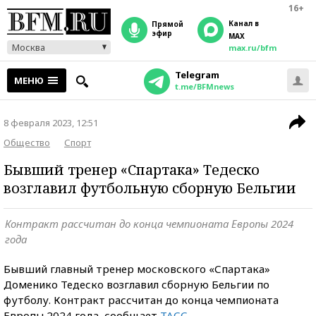
16+
Канал в
прямой
эфир
MAX
Москва
max.ru/bfm
Telegram
МЕНЮ
t.me/BFMnews
8 февраля 2023, 12:51
Общество
Спорт
Бывший тренер «Спартака» Тедеско
возглавил футбольную сборную Бельгии
Контракт рассчитан до конца чемпионата Европы 2024
года
Бывший главный тренер московского «Спартака»
Доменико Тедеско возглавил сборную Бельгии по
футболу.
Контракт рассчитан до конца чемпионата
Европы 2024 года, сообщает
ТАСС
.