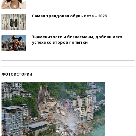
Самая трендовая обувь лета – 2026
Знаменитости и бизнесмены, добившиеся
успеха со второй попытки
Как защититься от солнца на курорте?
ФОТОИСТОРИИ
Кто изобрел средства связи?