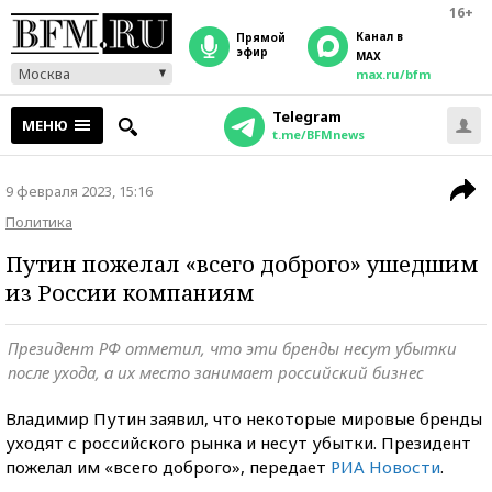
16+
Канал в
прямой
эфир
MAX
Москва
max.ru/bfm
Telegram
МЕНЮ
t.me/BFMnews
9 февраля 2023, 15:16
Политика
Путин пожелал «всего доброго» ушедшим
из России компаниям
Президент РФ отметил, что эти бренды несут убытки
после ухода, а их место занимает российский бизнес
Владимир Путин заявил, что некоторые мировые бренды
уходят с российского рынка и несут убытки. Президент
пожелал им «всего доброго», передает
РИА Новости
.