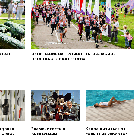
13:53
Сенаторы Аргентины
одобрили скандальный
законопроект о частной
собственности
13:36
ABC News: запасы
вооружений США достигли
крайне низкого уровня
ЛОВА!
ИСПЫТАНИЕ НА ПРОЧНОСТЬ: В АЛАБИНЕ
13:16
«Родина» просит
ПРОШЛА «ГОНКА ГЕРОЕВ»
Верховный суд снять «Яблоко»
с выборов
13:11
Путин обсудил с
президентом ОАЭ ситуацию в
Персидском заливе и на
Украине
13:09
Суд обязал москвичку
выселить из квартиры
крокодила, лису и других
животных
12:51
Россия планирует
ндовая
Знаменитости и
Как защититься от
запустить групповые
 – 2026
бизнесмены,
солнца на курорте?