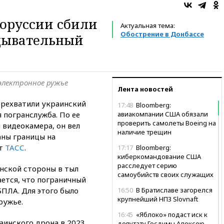
оруссии сбили
Актуальная тема:
Обострение в Донбассе
дывательный
оэлектронное ружье
Лента новостей
ерехватили украинский
17:48
Bloomberg:
 погранслужба. По ее
авиакомпании США обязали
проверить самолеты Boeing на
 видеокамера, он вел
наличие трещин
аны границы на
ет
ТАСС
.
17:17
Bloomberg:
киберкомандование США
расследует серию
инской стороны в тыл
самоубийств своих служащих
ется, что пограничный
БПЛА. Для этого было
16:50
В Братиславе загорелся
крупнейший НПЗ Slovnaft
ружье.
16:45
«Яблоко» подаст иск к
аинского дрона в 2023
депутату Госдумы Алексею