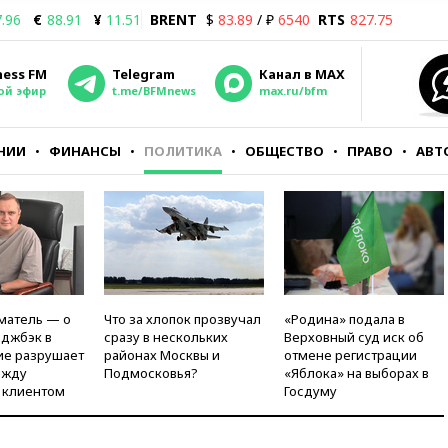
.96
€
88.91
¥
11.51
BRENT
$
83.89
/ ₽
6540
RTS
827.75
ness FM
Telegram
Канал в MAX
ой эфир
t.me/BFMnews
max.ru/bfm
НИИ
ФИНАНСЫ
ПОЛИТИКА
ОБЩЕСТВО
ПРАВО
АВТ
матель — о
Что за хлопок прозвучал
«Родина» подала в
рджбэк в
сразу в нескольких
Верховный суд иск об
ие разрушает
районах Москвы и
отмене регистрации
ежду
Подмосковья?
«Яблока» на выборах в
 клиентом
Госдуму