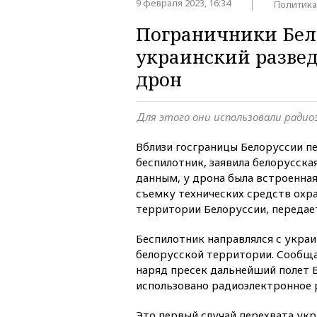
9 февраля 2023, 16:34
Политика
Пограничники Бел
украинский разве
дрон
Для этого они использовали ради
Вблизи госграницы Белоруссии п
беспилотник, заявила белорусская
данным, у дрона была встроенная
съемку технических средств охр
территории Белоруссии, переда
Беспилотник направлялся с укра
белорусской территории. Сообща
наряд пресек дальнейший полет 
использовано радиоэлектронное 
Это первый случай перехвата укр