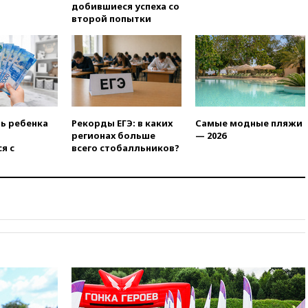
рейсы в Абу-Даби
добившиеся успеха со
второй попытки
14:52
Турция, Саудовская
Аравия и Пакистан
объединились в военный
альянс
14:39
Экс-издатель Popcorn
Books получил условный срок
по делу о пропаганде ЛГБТ
ть ребенка
Рекорды ЕГЭ: в каких
Самые модные пляжи
14:34
Минпромторг не
регионах больше
— 2026
намерен сокращать перечень
я с
всего стобалльников?
товаров для параллельного
импорта
14:14
Роспотребнадзор
одобрил открытие сезона на
105 пляжах в Анапе
14:09
Глава Тувы включил
сенатора Нарусову в список
кандидатов в Совфед
13:57
Wildberries запустит
программу по открытию
партнерских хабов