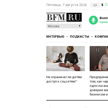
Пятница, 7 августа 2026
$
77
ЦБ
Busi
прям
Москва
ИНТЕРВЬЮ
ПОДКАСТЫ
КОМПА
СТИЛЬ
ТЕСТЫ
Не ограничат ли детям
Предприни
доступ к соцсетям?
том, как ча
одно касан
доверие м
бизнесом и