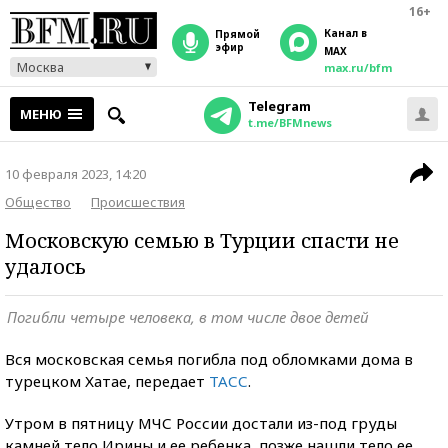
16+
Канал в
прямой
эфир
MAX
Москва
max.ru/bfm
Telegram
МЕНЮ
t.me/BFMnews
10 февраля 2023, 14:20
Общество
Происшествия
Московскую семью в Турции спасти не
удалось
Погибли четыре человека, в том числе двое детей
Вся московская семья погибла под обломками дома в
турецком Хатае, передает
ТАСС
.
Утром в пятницу МЧС России достали из-под груды
камней тело Ирины и ее ребенка, позже нашли тело ее