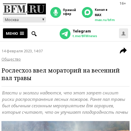
16+
Канал в
прямой
эфир
MAX
Москва
max.ru/bfm
Telegram
МЕНЮ
t.me/BFMnews
14 февраля 2023, 14:07
Общество
Рослесхоз ввел мораторий на весенний
пал травы
Власти и экологи надеются, что этот запрет снизит
риски распространения лесных пожаров. Ранее пал травы
был обычным сезонным мероприятием для аграриев,
которые считают, что он улучшает плодородность почвы