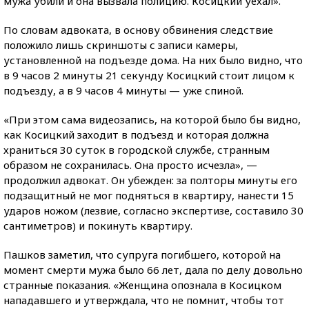
мужа убили и она вызвала полицию. Косицкий уехал».
По словам адвоката, в основу обвинения следствие
положило лишь скриншоты с записи камеры,
установленной на подъезде дома. На них было видно, что
в 9 часов 2 минуты 21 секунду Косицкий стоит лицом к
подъезду, а в 9 часов 4 минуты — уже спиной.
«При этом сама видеозапись, на которой было бы видно,
как Косицкий заходит в подъезд и которая должна
храниться 30 суток в городской службе, странным
образом не сохранилась. Она просто исчезла», —
продолжил адвокат. Он убежден: за полторы минуты его
подзащитный не мог подняться в квартиру, нанести 15
ударов ножом (лезвие, согласно экспертизе, составило 30
сантиметров) и покинуть квартиру.
Пашков заметил, что супруга погибшего, которой на
момент смерти мужа было 66 лет, дала по делу довольно
странные показания. «Женщина опознала в Косицком
нападавшего и утверждала, что не помнит, чтобы тот