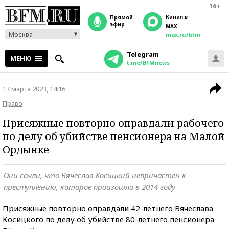
16+
Канал в
прямой
эфир
MAX
Москва
max.ru/bfm
Telegram
МЕНЮ
t.me/BFMnews
17 марта 2023, 14:16
Право
Присяжные повторно оправдали рабочего
по делу об убийстве пенсионера на Малой
Ордынке
Они сочли, что Вячеслав Косицкий непричастен к
преступлению, которое произошло в 2014 году
Присяжные повторно оправдали 42-летнего Вячеслава
Косицкого по делу об убийстве 80-летнего пенсионера