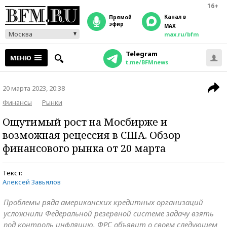
16+
Канал в
прямой
эфир
MAX
Москва
max.ru/bfm
Telegram
МЕНЮ
t.me/BFMnews
20 марта 2023, 20:38
Финансы
Рынки
Ощутимый рост на Мосбирже и
возможная рецессия в США. Обзор
финансового рынка от 20 марта
Текст:
Алексей Завьялов
Проблемы ряда американских кредитных организаций
усложнили Федеральной резервной системе задачу взять
под контроль инфляцию. ФРС объявит о своем следующем