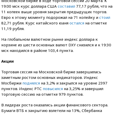
Московской бирже в ходе торговой сессии 20 марта. К
19:00 мск курс доллара США
составил
77,17 рубля, что на
11 копеек выше уровня закрытия предыдущих торгов.
Евро к этому моменту подорожал на 71 копейку и
стоил
82,71 рубля. Курс китайского юаня
остался
на отметке
11,19 рубля.
На глобальном валютном рынке индекс доллара к
корзине из шести основных валют DXY снизился и к 19:30
мск находился в районе 103,4 пункта.
Акции
Торговая сессия на Московской бирже завершилась
заметным ростом основных индикаторов. Индекс
Мосбиржи
поднялся
на 3,2% и закрылся на уровне 2397
пунктов. Индекс РТС
повысился
на 3,25% и завершил
торговую сессию на отметке 979 пунктов.
В лидерах роста оказались акции финансового сектора.
Бумаги ВТБ к закрытию взлетели на 13%, Сбербанка