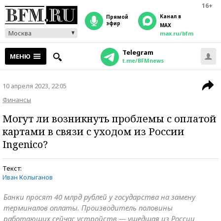
16+
Канал в
прямой
эфир
MAX
Москва
max.ru/bfm
Telegram
МЕНЮ
t.me/BFMnews
10 апреля 2023, 22:05
Финансы
Могут ли возникнуть проблемы с оплатой
картами в связи с уходом из России
Ingenico?
Текст:
Иван Колыганов
Банки просят 40 млрд рублей у государства на замену
терминалов оплаты. Производитель половины
работающих сейчас устройств — ушедшая из России