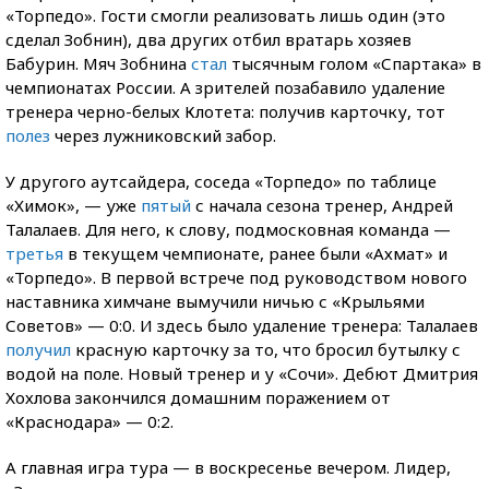
«Торпедо». Гости смогли реализовать лишь один (это
сделал Зобнин), два других отбил вратарь хозяев
Бабурин. Мяч Зобнина
стал
тысячным голом «Спартака» в
чемпионатах России. А зрителей позабавило удаление
тренера черно-белых Клотета: получив карточку, тот
полез
через лужниковский забор.
У другого аутсайдера, соседа «Торпедо» по таблице
«Химок», — уже
пятый
с начала сезона тренер, Андрей
Талалаев. Для него, к слову, подмосковная команда —
третья
в текущем чемпионате, ранее были «Ахмат» и
«Торпедо». В первой встрече под руководством нового
наставника химчане вымучили ничью с «Крыльями
Советов» — 0:0. И здесь было удаление тренера: Талалаев
получил
красную карточку за то, что бросил бутылку с
водой на поле. Новый тренер и у «Сочи». Дебют Дмитрия
Хохлова закончился домашним поражением от
«Краснодара» — 0:2.
А главная игра тура — в воскресенье вечером. Лидер,