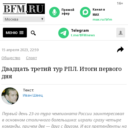
16+
Канал в
прямой
эфир
MAX
Москва
max.ru/bfm
Telegram
МЕНЮ
t.me/BFMnews
15 апреля 2023, 22:59
Общество
Спорт
Двадцать третий тур РПЛ. Итоги первого
дня
Текст:
Иван Швец
Первый день 23-го тура чемпионата России заинтересовал
в основном столичного болельщика: играли сразу четыре
команды, причем две — друг с другом. И все претенденты на