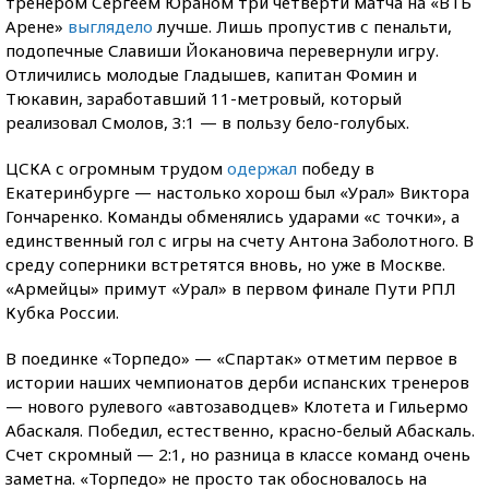
тренером Сергеем Юраном три четверти матча на «ВТБ
Арене»
выглядело
лучше. Лишь пропустив с пенальти,
подопечные Славиши Йокановича перевернули игру.
Отличились молодые Гладышев, капитан Фомин и
Тюкавин, заработавший 11-метровый, который
реализовал Смолов, 3:1 — в пользу бело-голубых.
ЦСКА с огромным трудом
одержал
победу в
Екатеринбурге — настолько хорош был «Урал» Виктора
Гончаренко. Команды обменялись ударами «с точки», а
единственный гол с игры на счету Антона Заболотного. В
среду соперники встретятся вновь, но уже в Москве.
«Армейцы» примут «Урал» в первом финале Пути РПЛ
Кубка России.
В поединке «Торпедо» — «Спартак» отметим первое в
истории наших чемпионатов дерби испанских тренеров
— нового рулевого «автозаводцев» Клотета и Гильермо
Абаскаля. Победил, естественно, красно-белый Абаскаль.
Счет скромный — 2:1, но разница в классе команд очень
заметна. «Торпедо» не просто так обосновалось на