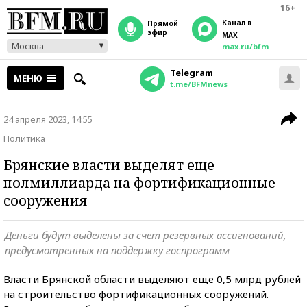
16+
Канал в
прямой
эфир
MAX
Москва
max.ru/bfm
Telegram
МЕНЮ
t.me/BFMnews
24 апреля 2023, 14:55
Политика
Брянские власти выделят еще
полмиллиарда на фортификационные
сооружения
Деньги будут выделены за счет резервных ассигнований,
предусмотренных на поддержку госпрограмм
Власти Брянской области выделяют еще 0,5 млрд рублей
на строительство фортификационных сооружений.