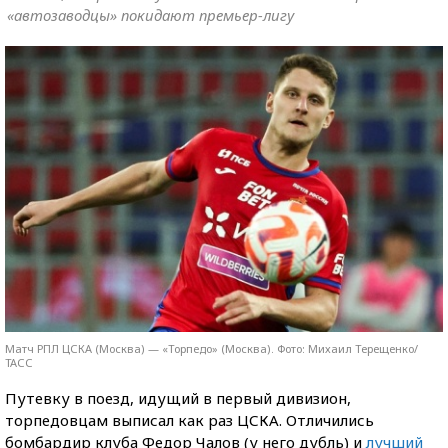
«автозаводцы» покидают премьер-лигу
Матч РПЛ ЦСКА (Москва) — «Торпедо» (Москва). Фото: Михаил Терещенко/
ТАСС
Путевку в поезд, идущий в первый дивизион,
торпедовцам выписал как раз ЦСКА. Отличились
бомбардир клуба Федор Чалов (у него дубль) и
лучший