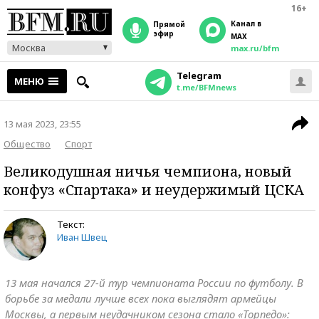
16+
Канал в
прямой
эфир
MAX
Москва
max.ru/bfm
Telegram
МЕНЮ
t.me/BFMnews
13 мая 2023, 23:55
Общество
Спорт
Великодушная ничья чемпиона, новый
конфуз «Спартака» и неудержимый ЦСКА
Текст:
Иван Швец
13 мая начался 27-й тур чемпионата России по футболу. В
борьбе за медали лучше всех пока выглядят армейцы
Москвы, а первым неудачником сезона стало «Торпедо»: