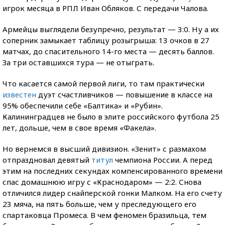
игрок месяца в РПЛ Иван Обляков. С передачи Чалова.
Армейцы выглядели безупречно, результат — 3:0. Ну а их
соперник замыкает таблицу розыгрыша: 13 очков в 27
матчах, до спасительного 14-го места — десять баллов.
За три оставшихся тура — не отыграть.
Что касается самой первой лиги, то там практически
известен
дуэт счастливчиков — повышение в классе на
95% обеспечили себе «Балтика» и «Рубин».
Калининградцев не было в элите российского футбола 25
лет, дольше, чем в свое время «Факела».
Но вернемся в высший дивизион. «Зенит» с размахом
отпраздновал девятый
титул
чемпиона России. А перед
этим на последних секундах компенсированного времени
спас домашнюю игру с «Краснодаром» — 2:2. Снова
отличился лидер снайперской гонки Малком. На его счету
23 мяча, на пять больше, чем у преследующего его
спартаковца Промеса. В чем феномен бразильца, тем