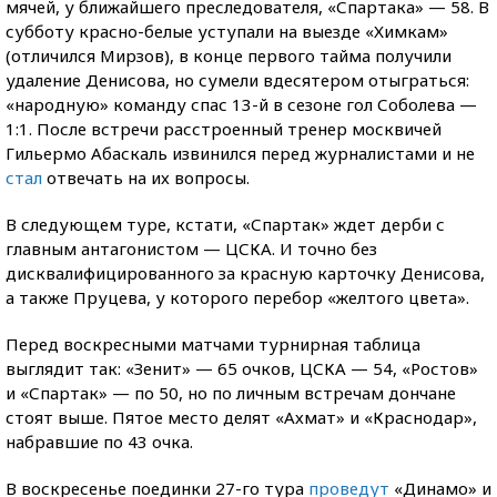
мячей, у ближайшего преследователя, «Спартака» — 58. В
субботу красно-белые уступали на выезде «Химкам»
(отличился Мирзов), в конце первого тайма получили
удаление Денисова, но сумели вдесятером отыграться:
«народную» команду спас 13-й в сезоне гол Соболева —
1:1. После встречи расстроенный тренер москвичей
Гильермо Абаскаль извинился перед журналистами и не
стал
отвечать на их вопросы.
В следующем туре, кстати, «Спартак» ждет дерби с
главным антагонистом — ЦСКА. И точно без
дисквалифицированного за красную карточку Денисова,
а также Пруцева, у которого перебор «желтого цвета».
Перед воскресными матчами турнирная таблица
выглядит так: «Зенит» — 65 очков, ЦСКА — 54, «Ростов»
и «Спартак» — по 50, но по личным встречам дончане
стоят выше. Пятое место делят «Ахмат» и «Краснодар»,
набравшие по 43 очка.
В воскресенье поединки 27-го тура
проведут
«Динамо» и