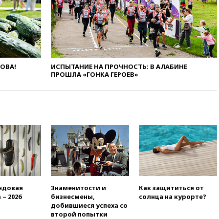
вчера, 20:27
Ямпольская
призвала оптимизировать
олимпиады для поступления в
вузы
вчера, 20:15
Минтранс
предложил оплачивать
ЛОВА!
ИСПЫТАНИЕ НА ПРОЧНОСТЬ: В АЛАБИНЕ
защиту дорог от БПЛА из
ПРОШЛА «ГОНКА ГЕРОЕВ»
средств на ремонт
вчера, 20:00
Зеленский 8
августа посетит Сербию с
официальным визитом
вчера, 19:58
В Госдуму будет
внесен законопроект об
отмене ЕГЭ
вчера, 19:50
Аэропорты Сочи и
Ярославля приостановили
работу
ндовая
Знаменитости и
Как защититься от
вчера, 19:35
WP: Трамп
 – 2026
бизнесмены,
солнца на курорте?
призвал доноров-
добившиеся успеха со
республиканцев поддержать
второй попытки
Вэнса на выборах 2028 года