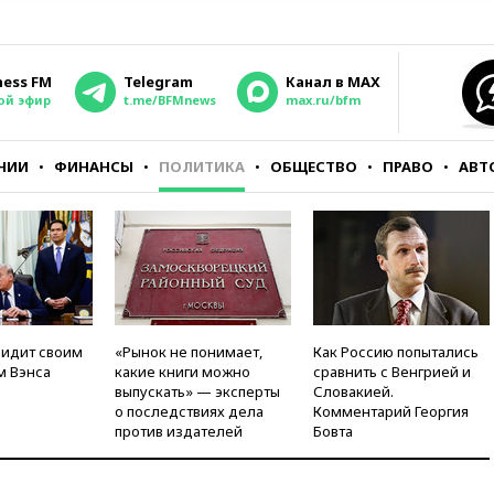
ness FM
Telegram
Канал в MAX
ой эфир
t.me/BFMnews
max.ru/bfm
НИИ
ФИНАНСЫ
ПОЛИТИКА
ОБЩЕСТВО
ПРАВО
АВТ
видит своим
«Рынок не понимает,
Как Россию попытались
м Вэнса
какие книги можно
сравнить с Венгрией и
выпускать» — эксперты
Словакией.
о последствиях дела
Комментарий Георгия
против издателей
Бовта