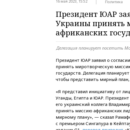
16 мая 2023, 15:52
Политика
Президент ЮАР зая
Украины принять 
африканских госуд
Делегация планирует посетить Мо
Президент ЮАР заявил о согласии
принять миротворческую миссию
государств. Делегация планирует
чтобы представить мирный план,
«Я представил инициативу от лица
Уганды, Египта и ЮАР. Президент
его украинский коллега Владимир
принять миссию африканских ли
мирному плану», — сказал Рамаф
с премьером Сингапура в Кейпта
издание G1,
перевод приводит
«К