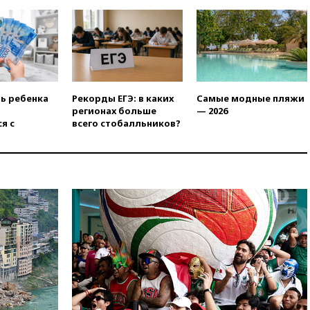
вчера, 19:20
Число ломбардов
в РФ превысило максимум
2022 года
вчера, 19:15
Жуковский и
аэропорт Геленджика
возобновили работу
ть ребенка
Рекорды ЕГЭ: в каких
Самые модные пляжи
вчера, 19:00
Путин уточнил
регионах больше
— 2026
порядок присвоения воинских
я с
всего стобалльников?
званий добровольцам
вчера, 18:50
Euractiv: восток
Финляндии приходит в упадок
без российских туристов
вчера, 18:35
В Жуковском и
аэропорту Геленджика
введены ограничения
вчера, 18:21
Зюганов
присоединился к критике
«Яблока»
вчера, 18:15
Четыре человека
пострадали при атаках ВСУ на