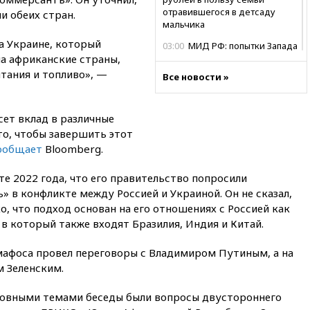
отравившегося в детсаду
и обеих стран.
мальчика
а Украине, который
03:00
МИД РФ: попытки Запада
а африканские страны,
рассорить Россию и Казахстан
обречены на провал
тания и топливо», —
Все новости »
02:00
Ни один водоем Англии
не соответствует нормам
химической безопасности
ет вклад в различные
то, чтобы завершить этот
01:00
Трамп: США сами
ообщает
Bloomberg.
нуждаются в дальнобойных
ракетах и системах Patriot
е 2022 года, что его правительство попросили
00:01
Трамп заявил о
 в конфликте между Россией и Украиной. Он не сказал,
необходимости пополнения
о, что подход основан на его отношениях с Россией как
арсенала США
 в который также входят Бразилия, Индия и Китай.
вчера, 23:28
Слуцкий призвал
признать «Яблоко»
мафоса провел переговоры с Владимиром Путиным, а на
нежелательной организацией
 Зеленским.
вчера, 23:15
В Смоленске
ребенок и женщина погибли
новными темами беседы были вопросы двустороннего
при падении деревьев во