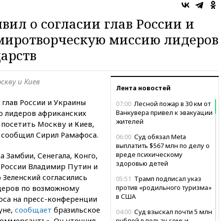
вил о согласии глав России и
миротворческую миссию лидеров
арств
скву и Киев
Лента новостей
 глав России и Украины
07:00
Лесной пожар в 30 км от
 лидеров африканских
Ванкувера привел к эвакуации
жителей
 посетить Москву и Киев,
 сообщил Сирил Рамафоса.
06:00
Суд обязал Meta
выплатить $567 млн по делу о
вреде психическому
 Замбии, Сенегала, Конго,
здоровью детей
 России Владимир Путин и
 Зеленский согласились
05:51
Трамп подписал указ
деров по возможному
против «родильного туризма»
в США
оса на пресс-конференции
уне,
сообщает
бразильское
04:00
Суд взыскал почти 5 млн
оммерсантъ». Он уточнил,
рублей в пользу семьи