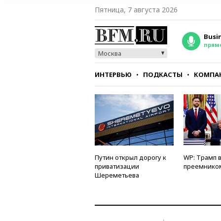
Пятница, 7 августа 2026
Busi
прям
Москва
ИНТЕРВЬЮ
ПОДКАСТЫ
КОМПА
СТИЛЬ
ТЕСТЫ
Путин открыл дорогу к
WP: Трамп 
приватизации
преемнико
Шереметьева