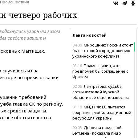
Происшествия
и четверо рабочих
задохнулись угарным газом
Лента новостей
 без средств защиты
04:00
Мирошник: России стоит
московных Мытищах,
быть готовой к продолжению
украинского конфликта
03:16
Трамп заявил, что
 случилось из-за
предпочел бы соглашение с
Ираном
лекторе во время откачки
02:06
Лантратова: судьба
сотни жителей Курской
рушении требований
области все еще неизвестна
ужба главка СК по региону.
01:10
МИД РФ: ЕС пытается
ых средств защиты.
сохранить мобилизационный
ют все обстоятельства
ресурс для Украины
00:05
Девочка с «маской
Бэтмена» показала лицо