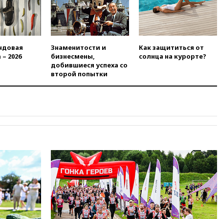
доходы российского бюджета
вчера, 22:15
Аксаков: ЦБ
согласовал первый стандарт
исламского банкинга
ндовая
Знаменитости и
Как защититься от
вчера, 21:43
Организаторы
 – 2026
бизнесмены,
солнца на курорте?
«Интервидения»
добившиеся успеха со
подтвердили, что конкурс
второй попытки
пройдет в Саудовской Аравии
вчера, 21:35
Машков: в РФ
подготовили концепцию
развития театрального
искусства до 2035 года
вчера, 21:21
Правительство
РФ разрешило продажу
бензина старых
экологических классов
вчера, 21:15
Путин обсудил с
Машковым 150-летие Союза
театральных деятелей
вчера, 20:47
Newsweek:
«взрывная» диарея охватила