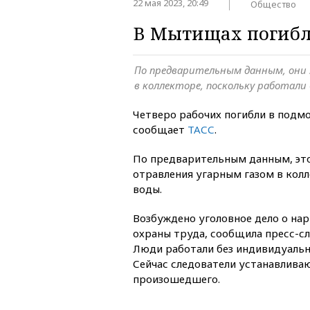
22 мая 2023, 20:49
Общество
В Мытищах погибл
По предварительным данным, они 
в коллекторе, поскольку работали
Четверо рабочих погибли в под
сообщает
ТАСС
.
По предварительным данным, это
отравления угарным газом в кол
воды.
Возбуждено уголовное дело о на
охраны труда, сообщила пресс-сл
Люди работали без индивидуальн
Сейчас следователи устанавлива
произошедшего.