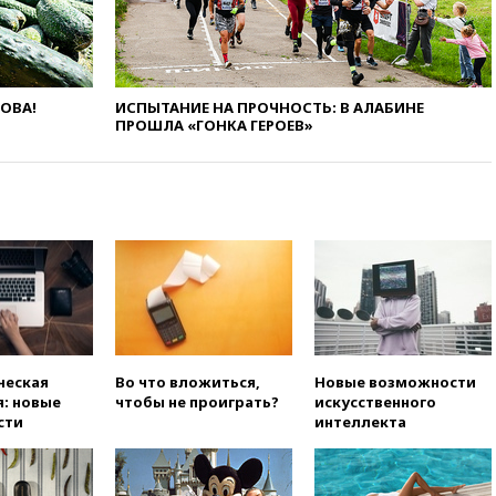
47 из 50 штатов США
вчера, 20:35
ПВО за 12 часов
сбила 200 украинских
беспилотников
ЛОВА!
ИСПЫТАНИЕ НА ПРОЧНОСТЬ: В АЛАБИНЕ
ПРОШЛА «ГОНКА ГЕРОЕВ»
вчера, 20:20
Третий комплект
золотых медалей выиграли на
ЧЕ российские синхронистки
вчера, 20:15
ТАСС: жизни
главы «Уралдронзавода»
после взрыва ничего не
угрожает
вчера, 20:08
По всей Грузии
снова отключилось
электричество
вчера, 20:00
Зеленский связал
ческая
Во что вложиться,
Новые возможности
дефицит ракет с попыткой
: новые
чтобы не проиграть?
искусственного
Запада принудить Киев к
сти
интеллекта
уступкам
вчера, 19:45
Памфилова: ЦИК
примет беспрецедентные