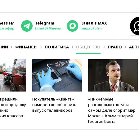
ness FM
Telegram
Канал в MAX
ой эфир
t.me/BFMnews
max.ru/bfm
НИИ
ФИНАНСЫ
ПОЛИТИКА
ОБЩЕСТВО
ПРАВО
АВТ
азрешили
Покупатель «Кванта»
«Никчемные
во и продажу
намерен возобновить
разговоры»: с кем на
зких
выпуск телевизоров
самом деле спорит мэр
ких классов
Москвы. Комментарий
Георгия Бовта