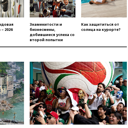
меры безопасности во время
выборов
вчера, 19:35
Памфилова
сообщила об омоложении
ндовая
Знаменитости и
Как защититься от
партийных списков на выборах
 – 2026
бизнесмены,
солнца на курорте?
в Госдуму
добившиеся успеха со
второй попытки
вчера, 19:25
Путин
прокомментировал первый
номер «Единой России» в
бюллетене
вчера, 19:15
Путин обсудил с
Памфиловой подготовку к
единому дню голосования
вчера, 18:56
Wildberries
отрицает перенос основной
логистики за пределы России
вчера, 18:45
Крупнейший
склад маркетплейса Rozetka
сгорел под Киевом
вчера, 18:35
Джаред Лето
лишился роли в фильме