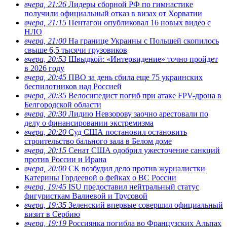
вчера, 21:26
Лидеры сборной РФ по гимнастике
получили официальный отказ в визах от Хорватии
вчера, 21:15
Пентагон опубликовал 16 новых видео с
НЛО
вчера, 21:00
На границе Украины с Польшей скопилось
свыше 6,5 тысячи грузовиков
вчера, 20:53
Швыдкой: «Интервидение» точно пройдет
в 2026 году
вчера, 20:45
ПВО за день сбила еще 75 украинских
беспилотников над Россией
вчера, 20:35
Велосипедист погиб при атаке FPV-дрона в
Белгородской области
вчера, 20:30
Лидию Невзорову заочно арестовали по
делу о финансировании экстремизма
вчера, 20:20
Суд США постановил остановить
строительство бального зала в Белом доме
вчера, 20:15
Сенат США одобрил ужесточение санкций
против России и Ирана
вчера, 20:00
СК возбудил дело против журналистки
Катерины Гордеевой о фейках о ВС России
вчера, 19:45
ISU предоставил нейтральный статус
фигуристкам Валиевой и Трусовой
вчера, 19:35
Зеленский впервые совершил официальный
визит в Сербию
вчера, 19:19
Россиянка погибла во Французских Альпах