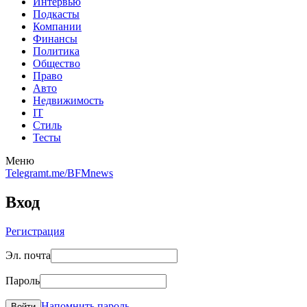
Интервью
Подкасты
Компании
Финансы
Политика
Общество
Право
Авто
Недвижимость
IT
Стиль
Тесты
Меню
Telegram
t.me/BFMnews
Вход
Регистрация
Эл. почта
Пароль
Напомнить пароль
Войти