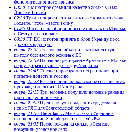
фоне миграционного кризиса
03:30
В Минстрое сравнили качество жилья в Нью-
Йорке и России
02:30
Трамп попросил отпустить его с круглого стола в
Госдепе, чтобы «вести войну»
01:35
Мигрант погиб при попытке попасть из Марокко
в Сеуту на параплане
00:30
FT: ЕС не готов принять в блок Украину из-за
уровня коррупции
вчера, 23:35
Лукашенко объяснил экономическую
выгоду безвизового режима с ЕС
вчера, 22:59
На башню ресторана «Армения» в Москве
вернут утраченную скульптуру балерины
вчера, 22:45
Литовец протаранил погранпункт при
попытке попасть в Россию
вчера, 22:28
Бессент анонсировал скорое соглашение о
прекращении огня США и Ирана
вчера, 22:15
Три человека получили ножевые ранения
при нападении в Чехии
вчера, 22:00
Путин поручил выделить средства на
новые РЛС для Белгородской области
вчера, 21:56
The Atlantic: Маск отказал Украине в
использовании Starlink для атак вглубь РФ
вчера, 21:35
После пожара на складе в Брянске
возбудили уголовное дело