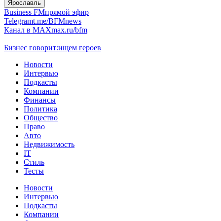
Ярославль
Business FM
прямой эфир
Telegram
t.me/BFMnews
Канал в MAX
max.ru/bfm
Бизнес говорит:
ищем героев
Новости
Интервью
Подкасты
Компании
Финансы
Политика
Общество
Право
Авто
Недвижимость
IT
Стиль
Тесты
Новости
Интервью
Подкасты
Компании