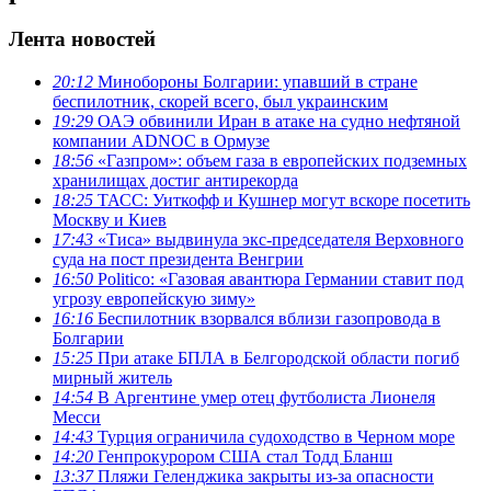
Лента новостей
20:12
Минобороны Болгарии: упавший в стране
беспилотник, скорей всего, был украинским
19:29
ОАЭ обвинили Иран в атаке на судно нефтяной
компании ADNOC в Ормузе
18:56
«Газпром»: объем газа в европейских подземных
хранилищах достиг антирекорда
18:25
ТАСС: Уиткофф и Кушнер могут вскоре посетить
Москву и Киев
17:43
«Тиса» выдвинула экс-председателя Верховного
суда на пост президента Венгрии
16:50
Politico: «Газовая авантюра Германии ставит под
угрозу европейскую зиму»
16:16
Беспилотник взорвался вблизи газопровода в
Болгарии
15:25
При атаке БПЛА в Белгородской области погиб
мирный житель
14:54
В Аргентине умер отец футболиста Лионеля
Месси
14:43
Турция ограничила судоходство в Черном море
14:20
Генпрокурором США стал Тодд Бланш
13:37
Пляжи Геленджика закрыты из-за опасности