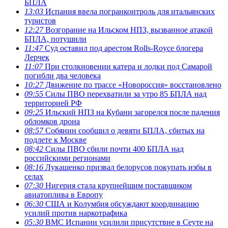
БПЛА
13:03
Испания ввела погранконтроль для итальянских
туристов
12:27
Возгорание на Ильском НПЗ, вызванное атакой
БПЛА, потушили
11:47
Суд оставил под арестом Rolls-Royce блогера
Лерчек
11:07
При столкновении катера и лодки под Самарой
погибли два человека
10:27
Движение по трассе «Новороссия» восстановлено
09:55
Силы ПВО перехватили за утро 85 БПЛА над
территорией РФ
09:25
Ильский НПЗ на Кубани загорелся после падения
обломков дрона
08:57
Собянин сообщил о девяти БПЛА, сбитых на
подлете к Москве
08:42
Силы ПВО сбили почти 400 БПЛА над
российскими регионами
08:16
Лукашенко призвал белорусов покупать избы в
селах
07:30
Нигерия стала крупнейшим поставщиком
авиатоплива в Европу
06:30
США и Колумбия обсуждают координацию
усилий против наркотрафика
05:30
ВМС Испании усилили присутствие в Сеуте на