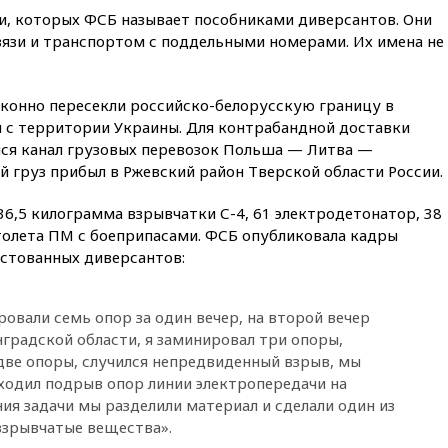
14:52
Турция, Саудовская
и, которых ФСБ называет пособниками диверсантов. Они
Аравия и Пакистан
вязи и транспортом с поддельными номерами. Их имена не
объединились в военный
альянс
14:39
Экс-издатель Popcorn
конно пересекли российско-белорусскую границу в
Books получил условный срок
по делу о пропаганде ЛГБТ
и с территории Украины. Для контрабандной доставки
ся канал грузовых перевозок Польша — Литва —
14:34
Минпромторг не
ый груз прибыл в Ржевский район Тверской области России.
намерен сокращать перечень
товаров для параллельного
импорта
6,5 килограмма взрывчатки С-4, 61 электродетонатор, 38
толета ПМ с боеприпасами. ФСБ опубликовала кадры
14:14
Роспотребнадзор
естованных диверсантов:
одобрил открытие сезона на
105 пляжах в Анапе
14:09
Глава Тувы включил
овали семь опор за один вечер, на второй вечер
сенатора Нарусову в список
градской области, я заминировал три опоры,
кандидатов в Совфед
две опоры, случился непредвиденный взрыв, мы
13:57
Wildberries запустит
входил подрыв опор линии электропередачи на
программу по открытию
ия задачи мы разделили материал и сделали один из
партнерских хабов
взрывчатые вещества».
13:53
Сенаторы Аргентины