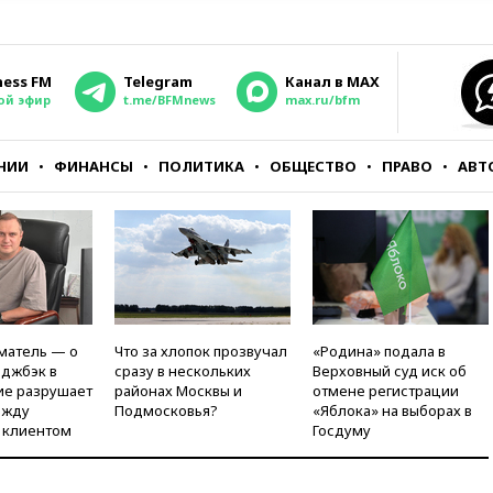
ness FM
Telegram
Канал в MAX
ой эфир
t.me/BFMnews
max.ru/bfm
НИИ
ФИНАНСЫ
ПОЛИТИКА
ОБЩЕСТВО
ПРАВО
АВТ
матель — о
Что за хлопок прозвучал
«Родина» подала в
рджбэк в
сразу в нескольких
Верховный суд иск об
ие разрушает
районах Москвы и
отмене регистрации
ежду
Подмосковья?
«Яблока» на выборах в
 клиентом
Госдуму