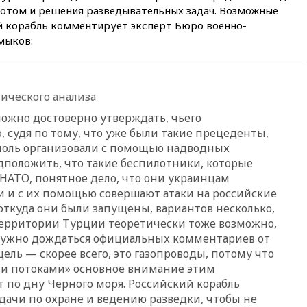
флотом и решения разведывательных задач. Возможные
продавцов
й корабль комментирует эксперт Бюро военно-
11:38
Шадаев исключил
мыков:
запуск мессенджера на
«Госуслугах»
11:22
При стрельбе в школе в
Таиланде погибли пять
ического анализа
человек
ожно достоверно утверждать, чьего
11:19
Россия рассчитывает
о, судя по тому, что уже были такие прецеденты,
заключить безвизовые
тополь организовали с помощью надводных
соглашения с Индонезией и
Малайзией
положить, что такие беспилотники, которые
 НАТО, понятное дело, что они украинцам
11:04
«Ведомости»: на партию
 и с их помощью совершают атаки на российские
«Яблоко» ополчились
конкуренты
, откуда они были запущены, вариантов несколько,
 территории Турции теоретически тоже возможно,
10:59
Торговые центры и кафе
 нужно дождаться официальных комментариев от
в России могут обязать
ель — скорее всего, это газопроводы, потому что
раздавать питьевую воду
бесплатно
ми потоками» основное внимание этим
т по дну Черного моря. Российский корабль
10:41
Бывшая глава брокера
ачи по охране и ведению разведки, чтобы не
Mind Money Юлия Хандошко