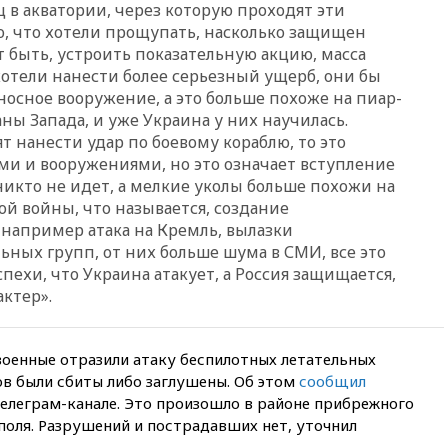
признала свою вину
 в акватории, через которую проходят эти
ю, что хотели прощупать, насколько защищен
10:41
Пашинян: Армения
т быть, устроить показательную акцию, масса
понимает невозможность
одновременного членства в
хотели нанести более серьезный ущерб, они бы
ЕС и ЕАЭС
носное вооружение, а это больше похоже на пиар-
аны Запада, и уже Украина у них научилась.
10:21
ФСБ задержала более
20 сотрудников пунктов
ят нанести удар по боевому кораблю, то это
обмена криптовалюты в
ми и вооружениями, но это означает вступление
«Москве-Сити»
 никто не идет, а мелкие уколы больше похожи на
 войны, что называется, создание
10:13
Минтранс предлагает
тратить средства дорожных
например атака на Кремль, вылазки
фондов на защиту трасс от
ных групп, от них больше шума в СМИ, все это
БПЛА
пехи, что Украина атакует, а Россия защищается,
09:56
Хакеры нашли
актер».
документы об ударах ВСУ по
нефтяным терминалам в
России
оенные отразили атаку беспилотных летательных
09:49
WSJ: Трамп «сходит с
в были сбиты либо заглушены. Об этом
сообщил
ума» из-за сообщений в СМИ
телеграм-канале. Это произошло в районе прибрежного
об истощении боеприпасов у
ополя. Разрушений и пострадавших нет, уточнил
США