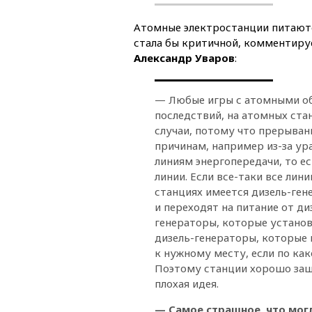
Атомные электростанции питаются
стала бы критичной, комментир
Александр Уваров
:
— Любые игры с атомными об
последствий, на атомных ста
случаи, потому что прерыван
причинам, например из-за ур
линиям энергопередачи, то е
линии. Если все-таки все лин
станциях имеется дизель-ген
и переходят на питание от ди
генераторы, которые установ
дизель-генераторы, которые
к нужному месту, если по ка
Поэтому станции хорошо защ
плохая идея.
— Самое страшное, что могл