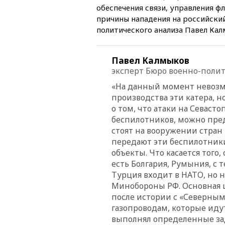
обеспечения связи, управления 
причины нападения на российски
политического анализа Павел Кал
Павел Калмыков
эксперт Бюро военно-полит
«На данный момент невозм
производства эти катера, н
о том, что атаки на Севас
беспилотников, можно пред
стоят на вооружении стран
передают эти беспилотники
объекты. Что касается того
есть Болгария, Румыния, с
Турция входит в НАТО, но
Минобороны РФ. Основная ц
после истории с «Северны
газопроводам, которые иду
выполнял определенные зад