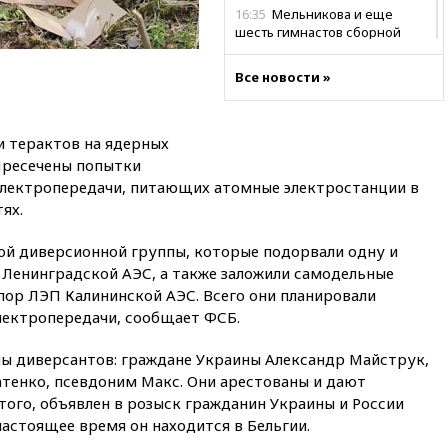
16:35
Мельникова и еще
шесть гимнастов сборной
России не получили визы на
ЧЕ
Все новости »
16:16
Движение по
Крымскому мосту
перекрывали второй раз за
 терактов на ядерных
день
Пресечены попытки
16:00
Создатели пирамиды
электропередачи, питающих атомные электростанции в
АФК «Наследие» получили от
ях.
шести до 12 лет колонии
ой диверсионной группы, которые подорвали одну и
15:45
Верховный суд 10
августа рассмотрит иск о
Ленинградской АЭС, а также заложили самодельные
снятии «Яблока» с выборов
пор ЛЭП Калининской АЭС. Всего они планировали
электропередачи, сообщает ФСБ.
15:35
Четыре человека
пострадали при пожаре на
складе с красками в Брянске
ы диверсантов: граждане Украины Александр Майструк,
атенко, псевдоним Макс. Они арестованы и дают
15:15
«Аэрофлот» с 1 октября
того, объявлен в розыск гражданин Украины и России
возобновит ежедневные
рейсы в Абу-Даби
астоящее время он находится в Бельгии.