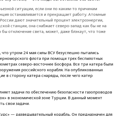
12:36
Экспорт растворимого
рьезной ситуации, если они по каким-то причинам
кофе из России достиг
анция останавливается и прекращает работу. Атомные
рекордных показателей
 России дают значительный процент электроэнергии,
12:30
Российские войска
кой станции, она снабжает северо-запад как бы не на
взяли под контроль село
 бы отключение света, может, даже блэкаут, что тоже
Анискино в Харьковской
области
12:15
Минцифры РФ не
планирует вводить
, что утром 24 мая силы ВСУ безуспешно пытались
ограничения на доступ детей
Черноморского флота при помощи трех беспилотных
в соцсети
лометрах северо-восточнее Босфора. Все три катера были
11:58
Резаи: Иран не допустит
ооружения российского корабля. На опубликованных
открытия второго маршрута в
е в сторону катера снаряды, после чего катер
Ормузском проливе
11:48
Жители Москвы и
Подмосковья сообщили о
лняет задачи по обеспечению безопасности газопроводов
громких взрывах
ок» в экономической зоне Турции. В данный момент
11:41
ТПП предлагает
ь свои задачи.
изменить процедуру
банкротства для
 Хурс» — разведывательный корабль. Он предназначен для
пострадавших от атак БПЛА