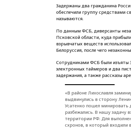
Задержаны два гражданина Росси
обеспечили группу средствами с
называются.
По данным ФСБ, диверсанты неза
Псковской области, куда прибыл
взрывчатых веществ использовал
Белоруссия, после чего незаконн
Сотрудниками ФСБ были изъяты 3
электронных таймеров и два пис
задержания, а также рассказы ар
«В районе Лихославля заминир
выдвинулись в сторону Ленин
Усатенко пошел минировать 
разбежались. В нашу задачу 
территории РФ. Для выполнен
схронов, в который входили 