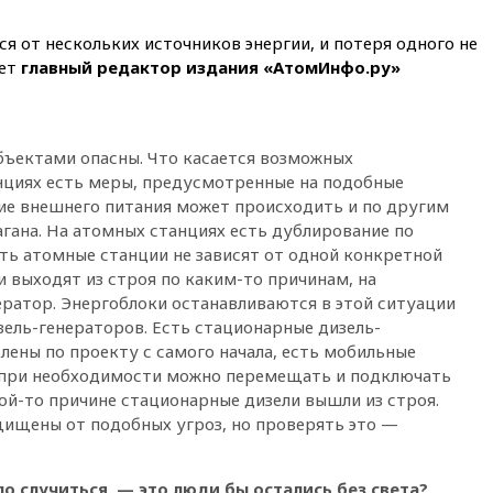
одобрили скандальный
законопроект о частной
 от нескольких источников энергии, и потеря одного не
собственности
ует
главный редактор издания «АтомИнфо.ру»
13:36
ABC News: запасы
вооружений США достигли
крайне низкого уровня
ъектами опасны. Что касается возможных
13:16
«Родина» просит
нциях есть меры, предусмотренные на подобные
Верховный суд снять «Яблоко»
с выборов
ие внешнего питания может происходить и по другим
агана. На атомных станциях есть дублирование по
13:11
Путин обсудил с
сть атомные станции не зависят от одной конкретной
президентом ОАЭ ситуацию в
Персидском заливе и на
ии выходят из строя по каким-то причинам, на
Украине
ератор. Энергоблоки останавливаются в этой ситуации
зель-генераторов. Есть стационарные дизель-
13:09
Суд обязал москвичку
выселить из квартиры
лены по проекту с самого начала, есть мобильные
крокодила, лису и других
 при необходимости можно перемещать и подключать
животных
кой-то причине стационарные дизели вышли из строя.
12:51
Россия планирует
ищены от подобных угроз, но проверять это —
запустить групповые
безвизовые турпоездки для
Вьетнама
о случиться, — это люди бы остались без света?