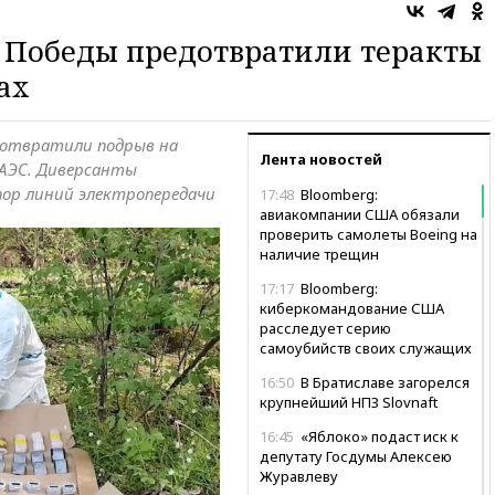
 Победы предотвратили теракты
ах
дотвратили подрыв на
Лента новостей
 АЭС. Диверсанты
пор линий электропередачи
17:48
Bloomberg:
авиакомпании США обязали
проверить самолеты Boeing на
наличие трещин
17:17
Bloomberg:
киберкомандование США
расследует серию
самоубийств своих служащих
16:50
В Братиславе загорелся
крупнейший НПЗ Slovnaft
16:45
«Яблоко» подаст иск к
депутату Госдумы Алексею
Журавлеву