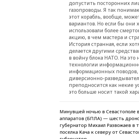
допустить посторонних лиц
газопроводы. Я так понима
этот корабль, вообще, може
вариантов. Но если бы они 
использовали более смерто
акцию, в чем мастера и стр
История странная, если хот
делается другими средства
в войну блока НАТО. На это
технологии информационной
информационных поводов, 
диверсионно-разведыватель
преподносится как некие ус
это больше носит такой хар
Минувшей ночью в Севастополе в
аппаратов (БПЛА) — шесть дроно
губернатор Михаил Развожаев в 
поселка Кача к северу от Севаст
губернатор.