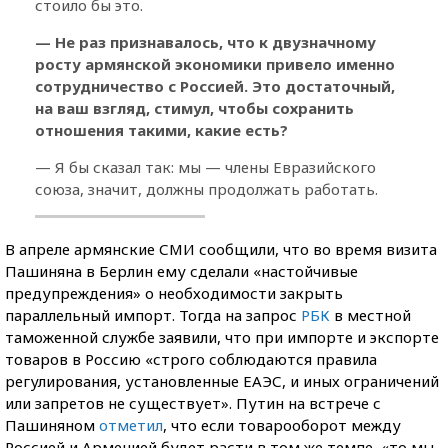
стоило бы это.
— Не раз признавалось, что к двузначному
росту армянской экономики привело именно
сотрудничество с Россией. Это достаточный,
на ваш взгляд, стимул, чтобы сохранить
отношения такими, какие есть?
— Я бы сказал так: мы — члены Евразийского
союза, значит, должны продолжать работать.
В апреле армянские СМИ сообщили, что во время визита
Пашиняна в Берлин ему сделали «настойчивые
предупреждения» о необходимости закрыть
параллельный импорт. Тогда на запрос
РБК
в местной
таможенной службе заявили, что при импорте и экспорте
товаров в Россию «строго соблюдаются правила
регулирования, установленные ЕАЭС, и иных ограничений
или запретов не существует». Путин на встрече с
Пашиняном
отметил
, что если товарооборот между
Россией и Арменией будет расти в том же темпе, «то мы,