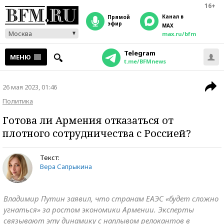
16+
Канал в
прямой
эфир
MAX
Москва
max.ru/bfm
Telegram
МЕНЮ
t.me/BFMnews
26 мая 2023, 01:46
Политика
Готова ли Армения отказаться от
плотного сотрудничества с Россией?
Текст:
Вера Сапрыкина
Владимир Путин заявил, что странам ЕАЭС «будет сложно
угнаться» за ростом экономики Армении. Эксперты
связывают эту динамику с наплывом релокантов в