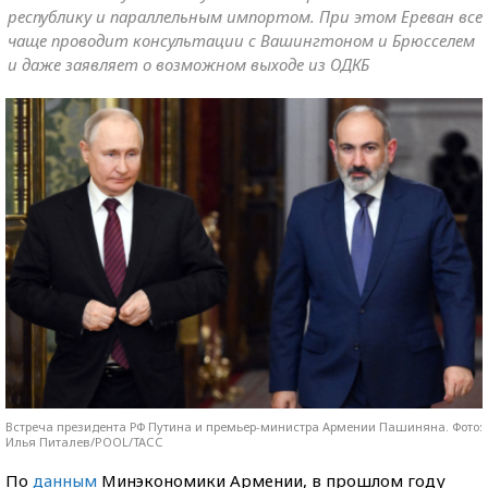
республику и параллельным импортом. При этом Ереван все
чаще проводит консультации с Вашингтоном и Брюсселем
и даже заявляет о возможном выходе из ОДКБ
Встреча президента РФ Путина и премьер-министра Армении Пашиняна. Фото:
Илья Питалев/POOL/ТАСС
По
данным
Минэкономики Армении, в прошлом году