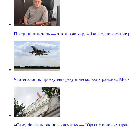
Предприниматель — о том, как чарджбэк в одно касание
Что за хлопок прозвучал сразу в нескольких районах Мо
«Саму болезнь так не вылечить» — Юргенс о новых прав