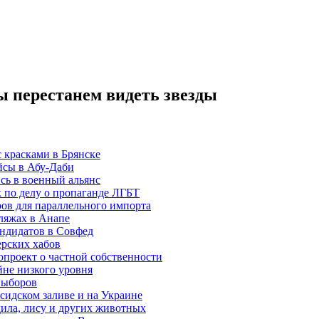
ы перестанем видеть звезды
с красками в Брянске
йсы в Абу-Даби
сь в военный альянс
 по делу о пропаганде ЛГБТ
ов для параллельного импорта
ляжах в Анапе
андидатов в Совфед
ерских хабов
проект о частной собственности
не низкого уровня
выборов
идском заливе и на Украине
дила, лису и других животных