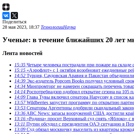
Поделиться
28 мая 2023, 18:37
Технологии
Наука
Ученые: в течение ближайших 20 лет м
Лента новостей
15:35
Четыре человека пострадали при пожаре на складе 
15:15
«Аэрофлот» с 1 октября возобновит ежедневные ре
14:52
Турция, Саудовская Аравия и Пакистан объединили
14:39
Экс-издатель Popcorn Books получил условный срок
14:34
Минпромторг не намерен сокращать перечень товар
14:14
Роспотребнадзор одобрил открытие сезона на 105 п
14:09
Глава Тувы включил сенатора Нарусову в список к
13:57
Wildberries запустит программу по открытию партн
13:53
Сенаторы Аргентины одобрили скандальный законо
13:36
ABC News: запасы вооружений США достигли край
13:16
«Родина» просит Верховный суд снять «Яблоко» с 
13:11
Путин обсудил с президентом ОАЭ ситуацию в Перс
13:09
Суд обязал москвичку выселить из квартиры кроко