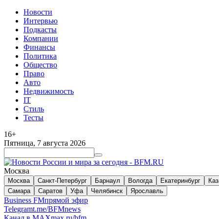
Новости
Интервью
Подкасты
Компании
Финансы
Политика
Общество
Право
Авто
Недвижимость
IT
Стиль
Тесты
16+
Пятница, 7 августа 2026
Москва
Москва
Санкт-Петербург
Барнаул
Вологда
Екатеринбург
Каз
Самара
Саратов
Уфа
Челябинск
Ярославль
Business FM
прямой эфир
Telegram
t.me/BFMnews
Канал в MAX
max.ru/bfm