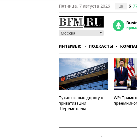
Пятница, 7 августа 2026
$
77
ЦБ
Busi
прям
Москва
ИНТЕРВЬЮ
ПОДКАСТЫ
КОМПА
СТИЛЬ
ТЕСТЫ
Путин открыл дорогу к
WP: Трамп 
приватизации
преемнико
Шереметьева