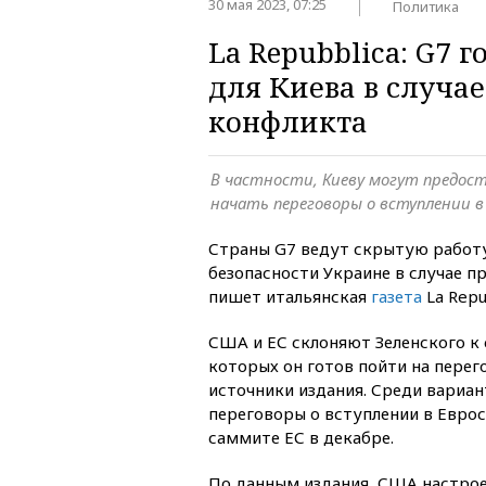
30 мая 2023, 07:25
Политика
La Repubblica: G7 
для Киева в случа
конфликта
В частности, Киеву могут предо
начать переговоры о вступлении в
Страны G7 ведут скрытую работ
безопасности Украине в случае 
пишет итальянская
газета
La Repu
США и ЕС склоняют Зеленского к 
которых он готов пойти на пере
источники издания. Среди вариа
переговоры о вступлении в Евро
саммите ЕС в декабре.
По данным издания, США настро