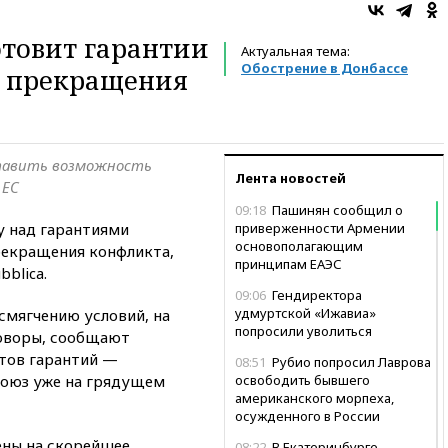
готовит гарантии
Актуальная тема:
Обострение в Донбассе
е прекращения
ставить возможность
Лента новостей
 ЕС
09:18
Пашинян сообщил о
у над гарантиями
приверженности Армении
основополагающим
прекращения конфликта,
принципам ЕАЭС
bblica.
09:06
Гендиректора
удмуртской «Ижавиа»
смягчению условий, на
попросили уволиться
говоры, сообщают
нтов гарантий —
08:51
Рубио попросил Лаврова
союз уже на грядущем
освободить бывшего
американского морпеха,
осужденного в России
ены на скорейшее
08:22
В Екатеринбурге