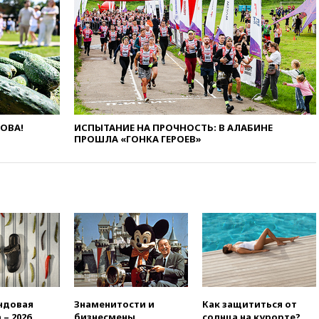
продлил контракт с «Реалом»
до 2032 года
вчера, 22:28
Отказаться от
российского гражданства
станет значительно дороже
вчера, 22:20
Путин назвал 76-ю
гвардейскую десантно-
штурмовую дивизию
ЛОВА!
ИСПЫТАНИЕ НА ПРОЧНОСТЬ: В АЛАБИНЕ
легендарной
ПРОШЛА «ГОНКА ГЕРОЕВ»
вчера, 22:15
Путин заслушал
доклад о ситуации на
добропольском направлении
вчера, 21:58
Генпрокуратура
признала нежелательным в
РФ американский Human
Rights Foundation
вчера, 21:35
«Аэрофлот»
отменяет часть рейсов в Сочи
и Геленджик
ндовая
Знаменитости и
Как защититься от
вчера, 21:25
Руслан Терновой
 – 2026
бизнесмены,
солнца на курорте?
выиграл золото чемпионата