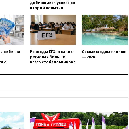
обречены на провал
добившиеся успеха со
второй попытки
02:00
Ни один водоем Англии
не соответствует нормам
химической безопасности
01:00
Трамп: США сами
нуждаются в дальнобойных
ракетах и системах Patriot
00:01
Трамп заявил о
ть ребенка
Рекорды ЕГЭ: в каких
Самые модные пляжи
необходимости пополнения
регионах больше
— 2026
арсенала США
я с
всего стобалльников?
вчера, 23:28
Слуцкий призвал
признать «Яблоко»
нежелательной организацией
вчера, 23:15
В Смоленске
ребенок и женщина погибли
при падении деревьев во
время урагана
вчера, 22:55
В Москве в
пятницу ожидаются ливни
вчера, 22:35
Винисиус