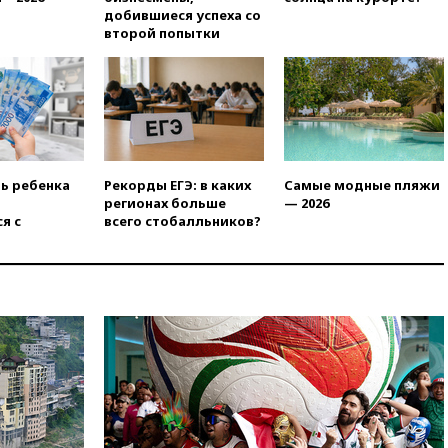
добившиеся успеха со
Европы в прыжках с 10-
второй попытки
метровой вышки
вчера, 21:10
РФ не получала
обращений о прекращении
концессии строительства ж/д
в Армении
вчера, 21:00
В России вновь
обсуждают эксперимент по
ть ребенка
Рекорды ЕГЭ: в каких
Самые модные пляжи
онлайн-продаже алкоголя
регионах больше
— 2026
вчера, 20:45
Матвиенко:
я с
всего стобалльников?
россиянам могут
рекомендовать не посещать
Армению
вчера, 20:35
ПВО за день
сбила еще 281 украинский
беспилотник над Россией
вчера, 20:27
Ямпольская
призвала оптимизировать
олимпиады для поступления в
вузы