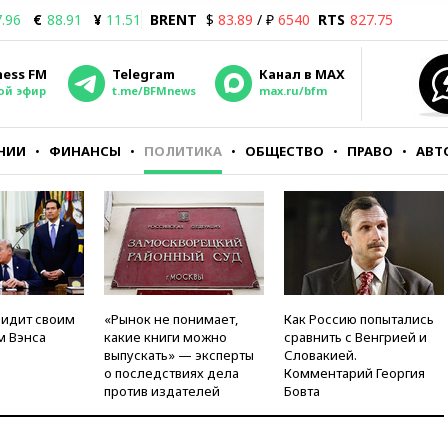
.96
€
88.91
¥
11.51
BRENT
$
83.89
/ ₽
6540
RTS
827.75
ness FM
Telegram
Канал в MAX
ой эфир
t.me/BFMnews
max.ru/bfm
НИИ
ФИНАНСЫ
ПОЛИТИКА
ОБЩЕСТВО
ПРАВО
АВТ
видит своим
«Рынок не понимает,
Как Россию попытались
м Вэнса
какие книги можно
сравнить с Венгрией и
выпускать» — эксперты
Словакией.
о последствиях дела
Комментарий Георгия
против издателей
Бовта