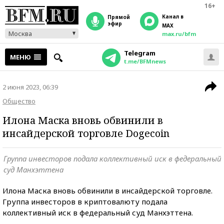
16+
Канал в
прямой
эфир
MAX
Москва
max.ru/bfm
Telegram
МЕНЮ
t.me/BFMnews
2 июня 2023, 06:39
Общество
Илона Маска вновь обвинили в
инсайдерской торговле Dogecoin
Группа инвесторов подала коллективный иск в федеральный
суд Манхэттена
Илона Маска вновь обвинили в инсайдерской торговле.
Группа инвесторов в криптовалюту подала
коллективный иск в федеральный суд Манхэттена.