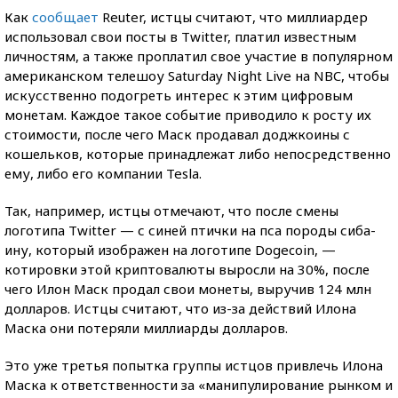
Как
сообщает
Reuter, истцы считают, что миллиардер
использовал свои посты в Twitter, платил известным
личностям, а также проплатил свое участие в популярном
американском телешоу Saturday Night Live на NBC, чтобы
искусственно подогреть интерес к этим цифровым
монетам. Каждое такое событие приводило к росту их
стоимости, после чего Маск продавал доджкоины с
кошельков, которые принадлежат либо непосредственно
ему, либо его компании Tesla.
Так, например, истцы отмечают, что после смены
логотипа Twitter — с синей птички на пса породы сиба-
ину, который изображен на логотипе Dogecoin, —
котировки этой криптовалюты выросли на 30%, после
чего Илон Маск продал свои монеты, выручив 124 млн
долларов. Истцы считают, что из-за действий Илона
Маска они потеряли миллиарды долларов.
Это уже третья попытка группы истцов привлечь Илона
Маска к ответственности за «манипулирование рынком и