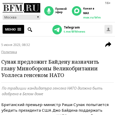
16+
Канал в
прямой
эфир
MAX
Москва
max.ru/bfm
Telegram
МЕНЮ
t.me/BFMnews
5 июня 2023, 08:32
Политика
Сунак предложит Байдену назначить
главу Минобороны Великобритании
Уоллеса генсеком НАТО
По традиции кандидатура генсека НАТО должна быть
одобрена в Белом доме
Британский премьер-министр Риши Сунак попытается
убедить президента США Джо Байдена поддержать