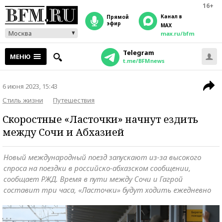
16+
Канал в
прямой
эфир
MAX
Москва
max.ru/bfm
Telegram
МЕНЮ
t.me/BFMnews
6 июня 2023, 15:43
Стиль жизни
Путешествия
Скоростные «Ласточки» начнут ездить
между Сочи и Абхазией
Новый международный поезд запускают из-за высокого
спроса на поездки в российско-абхазском сообщении,
сообщает РЖД. Время в пути между Сочи и Гагрой
составит три часа, «Ласточки» будут ходить ежедневно