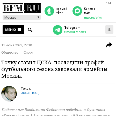
16+
Канал в
прямой
эфир
MAX
Москва
max.ru/bfm
Telegram
МЕНЮ
t.me/BFMnews
11 июня 2023, 22:30
Общество
Спорт
Точку ставит ЦСКА: последний трофей
футбольного сезона завоевали армейцы
Москвы
Текст:
Иван Швец
Подопечные Владимира Федотова победили в Лужниках
«Краснодар» — 1:1 в основное время и 6:5 по пенальти — и