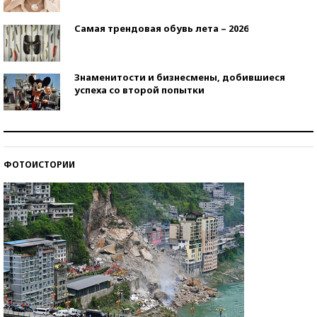
Самая трендовая обувь лета – 2026
Знаменитости и бизнесмены, добившиеся
успеха со второй попытки
Как защититься от солнца на курорте?
ФОТОИСТОРИИ
Кто изобрел средства связи?