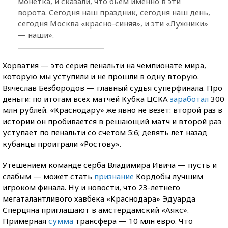
монетка, и сказали, что бьем именно в эти
ворота. Сегодня наш праздник, сегодня наш день,
сегодня Москва «красно-синяя», и эти «Лужники»
— наши».
Хорватия — это серия пенальти на чемпионате мира,
которую мы уступили и не прошли в одну вторую.
Вячеслав Безбородов — главный судья суперфинала. Про
деньги: по итогам всех матчей Кубка ЦСКА
заработал
300
млн рублей. «Краснодару» же явно не везет: второй раз в
истории он пробивается в решающий матч и второй раз
уступает по пенальти со счетом 5:6; девять лет назад
кубанцы проиграли «Ростову».
Утешением команде серба Владимира Ивича — пусть и
слабым — может стать
признание
Кордобы лучшим
игроком финала. Ну и новости, что 23-летнего
мегаталантливого хавбека «Краснодара» Эдуарда
Сперцяна приглашают в амстердамский «Аякс».
Примерная
сумма
трансфера — 10 млн евро. Что