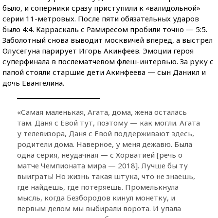
было, и соперники сразу приступили к «валидольной»
серии 11-метровых. После пяти обязательных ударов
было 4:4. Карраскаль с Рамиресом пробили точно — 5:5.
Заболотный снова выводит москвичей вперед, а выстрел
Олусегуна парирует Игорь Акинфеев. Эмоции героя
суперфинала в послематчевом флеш-интервью. За руку с
папой стояли старшие дети Акинфеева — сын Даниил и
дочь Евангелина.
«Самая маленькая, Агата, дома, жена осталась
там. Даня с Евой тут, поэтому — как могли. Агата
у телевизора, Даня с Евой поддерживают здесь,
родители дома. Наверное, у меня дежавю. Была
одна серия, неудачная — с Хорватией [речь о
матче Чемпионата мира — 2018]. Лучше бы ту
выиграть! Но жизнь такая штука, что не знаешь,
где найдешь, где потеряешь. Промелькнула
мысль, когда Безбородов кинул монетку, и
первым делом мы выбирали ворота. И упала