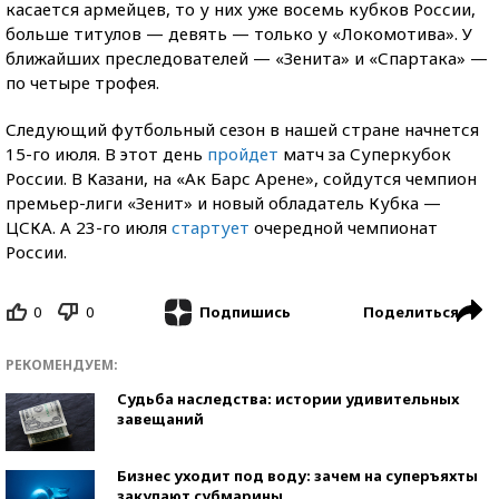
касается армейцев, то у них уже восемь кубков России,
больше титулов — девять — только у «Локомотива». У
ближайших преследователей — «Зенита» и «Спартака» —
по четыре трофея.
Следующий футбольный сезон в нашей стране начнется
15-го июля. В этот день
пройдет
матч за Суперкубок
России. В Казани, на «Ак Барс Арене», сойдутся чемпион
премьер-лиги «Зенит» и новый обладатель Кубка —
ЦСКА. А 23-го июля
стартует
очередной чемпионат
России.
0
0
Поделиться
Подпишись
РЕКОМЕНДУЕМ:
Судьба наследства: истории удивительных
завещаний
Бизнес уходит под воду: зачем на суперъяхты
закупают субмарины