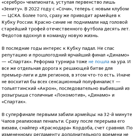
«серебро» чемпионата, уступая первенство лишь
«Зениту». В 2022 году с «Сочи», теперь с новым клубом
— ЦСКА. Более того, сразу же приводит армейцев к
Кубку России. Красно-синие не поднимали над головой
старейший трофей отечественного футбола десять лет.
Федотов вдохнул в команду новую жизнь.
В последние годы интерес к Кубку падал. Не спас
репутацию и прошлогодний ярчайший финал «Динамо»
— «Спартак». Реформа турнира тоже
не пошла
на ура. И
все же отдельная дорога к решающей битве для
премьер-лиги и для регионов, в этом что-то есть. Иначе
не восхитил бы всех сенсационный полуфиналист —
тольяттинский «Акрон», последовательно выбивший из
розыгрыша столичные «Локомотив», «Динамо» и
«Спартак».
В суперфинале первыми забили армейцы: на 32-й минуте
Чалов реализовал пенальти. Сразу после перерыва его
визави, снайпер «Краснодара» Кордоба, счет сравнял. По
измененному регламенту дополнительного времени не