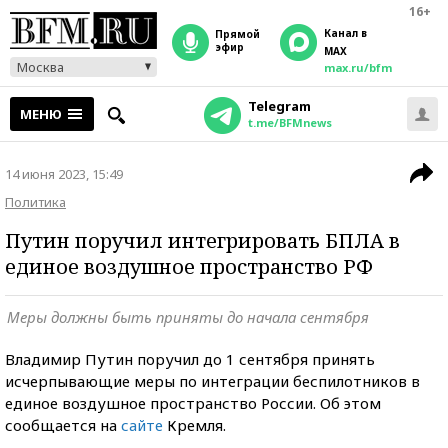
16+
Канал в
прямой
эфир
MAX
Москва
max.ru/bfm
Telegram
МЕНЮ
t.me/BFMnews
14 июня 2023, 15:49
Политика
Путин поручил интегрировать БПЛА в
единое воздушное пространство РФ
Меры должны быть приняты до начала сентября
Владимир Путин поручил до 1 сентября принять
исчерпывающие меры по интеграции беспилотников в
единое воздушное пространство России.
Об этом
сообщается на
сайте
Кремля.