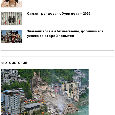
Самая трендовая обувь лета – 2026
Знаменитости и бизнесмены, добившиеся
успеха со второй попытки
Как защититься от солнца на курорте?
ФОТОИСТОРИИ
Кто изобрел средства связи?