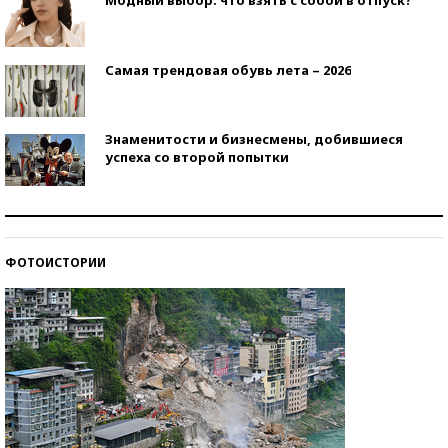
Самая трендовая обувь лета – 2026
Знаменитости и бизнесмены, добившиеся
успеха со второй попытки
Как защититься от солнца на курорте?
ФОТОИСТОРИИ
Кто изобрел средства связи?