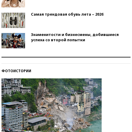
Самая трендовая обувь лета – 2026
Знаменитости и бизнесмены, добившиеся
успеха со второй попытки
Как защититься от солнца на курорте?
ФОТОИСТОРИИ
Кто изобрел средства связи?