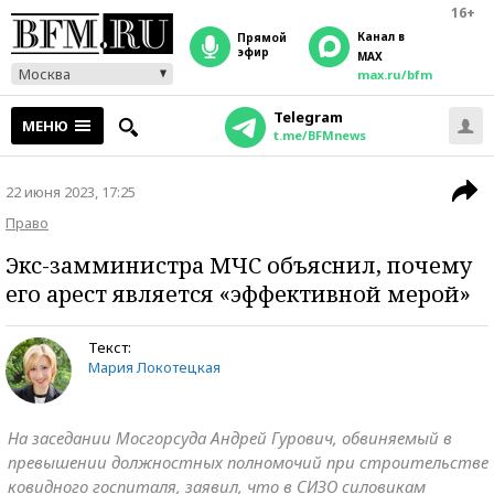
16+
Канал в
прямой
эфир
MAX
Москва
max.ru/bfm
Telegram
МЕНЮ
t.me/BFMnews
22 июня 2023, 17:25
Право
Экс-замминистра МЧС объяснил, почему
его арест является «эффективной мерой»
Текст:
Мария Локотецкая
На заседании Мосгорсуда Андрей Гурович, обвиняемый в
превышении должностных полномочий при строительстве
ковидного госпиталя, заявил, что в СИЗО силовикам