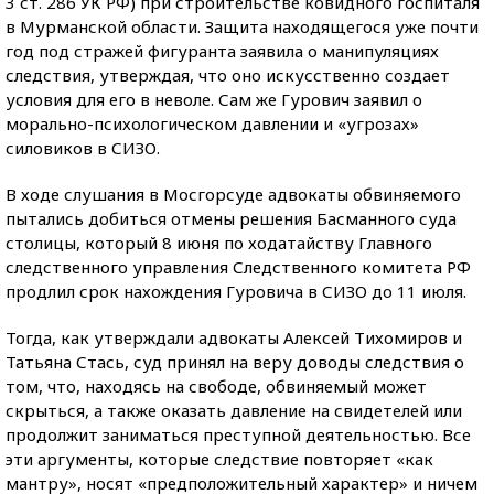
3 ст. 286 УК РФ) при строительстве ковидного госпиталя
в Мурманской области. Защита находящегося уже почти
год под стражей фигуранта заявила о манипуляциях
следствия, утверждая, что оно искусственно создает
условия для его в неволе. Сам же Гурович заявил о
морально-психологическом давлении и «угрозах»
силовиков в СИЗО.
В ходе слушания в Мосгорсуде адвокаты обвиняемого
пытались добиться отмены решения Басманного суда
столицы, который 8 июня по ходатайству Главного
следственного управления Следственного комитета РФ
продлил срок нахождения Гуровича в СИЗО до 11 июля.
Тогда, как утверждали адвокаты Алексей Тихомиров и
Татьяна Стась, суд принял на веру доводы следствия о
том, что, находясь на свободе, обвиняемый может
скрыться, а также оказать давление на свидетелей или
продолжит заниматься преступной деятельностью. Все
эти аргументы, которые следствие повторяет «как
мантру», носят «предположительный характер» и ничем