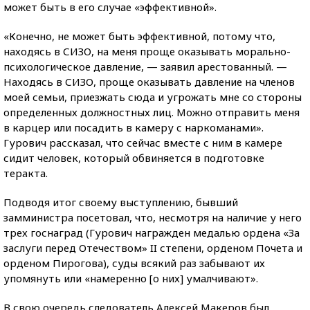
может быть в его случае «эффективной».
«Конечно, не может быть эффективной, потому что,
находясь в СИЗО, на меня проще оказывать морально-
психологическое давление, — заявил арестованный. —
Находясь в СИЗО, проще оказывать давление на членов
моей семьи, приезжать сюда и угрожать мне со стороны
определенных должностных лиц. Можно отправить меня
в карцер или посадить в камеру с наркоманами».
Гурович рассказал, что сейчас вместе с ним в камере
сидит человек, который обвиняется в подготовке
теракта.
Подводя итог своему выступлению, бывший
замминистра посетовал, что, несмотря на наличие у него
трех госнаград (Гурович награжден медалью ордена «За
заслуги перед Отечеством» II степени, орденом Почета и
орденом Пирогова), суды всякий раз забывают их
упомянуть или «намеренно [о них] умалчивают».
В свою очередь следователь Алексей Макеров был