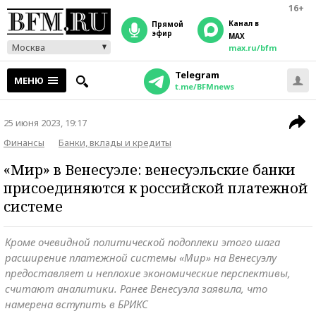
16+
Канал в
прямой
эфир
MAX
Москва
max.ru/bfm
Telegram
МЕНЮ
t.me/BFMnews
25 июня 2023, 19:17
Финансы
Банки, вклады и кредиты
«Мир» в Венесуэле: венесуэльские банки
присоединяются к российской платежной
системе
Кроме очевидной политической подоплеки этого шага
расширение платежной системы «Мир» на Венесуэлу
предоставляет и неплохие экономические перспективы,
считают аналитики. Ранее Венесуэла заявила, что
намерена вступить в БРИКС