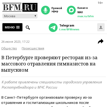
16+
Канал в
прямой
эфир
MAX
Москва
max.ru/bfm
Telegram
МЕНЮ
t.me/BFMnews
26 июня 2023, 17:22
Общество
Происшествия
В Петербурге проверяют ресторан из-за
массового отравления гимназистов на
выпускном
К работе привлечены специалисты городского управления
Роспотребнадзора и МЧС России
В Санкт-Петербурге организовали проверку из-за
отравления и госпитализации школьников после