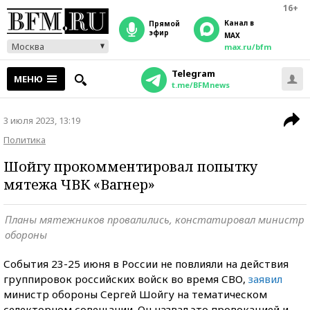
16+
Канал в
прямой
эфир
MAX
Москва
max.ru/bfm
Telegram
МЕНЮ
t.me/BFMnews
3 июля 2023, 13:19
Политика
Шойгу прокомментировал попытку
мятежа ЧВК «Вагнер»
Планы мятежников провалились, констатировал министр
обороны
События 23-25 июня в России не повлияли на действия
группировок российских войск во время СВО,
заявил
министр обороны Сергей Шойгу на тематическом
селекторном совещании. Он назвал это провокацией и