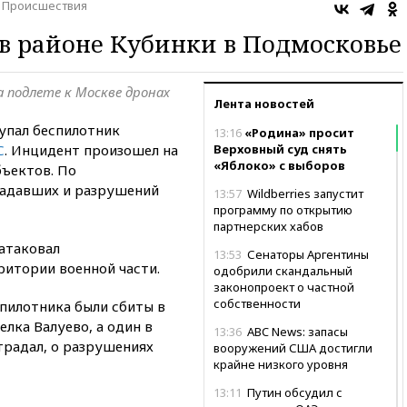
Происшествия
в районе Кубинки в Подмосковье
а подлете к Москве дронах
Лента новостей
упал беспилотник
13:16
«Родина» просит
С
. Инцидент произошел на
Верховный суд снять
«Яблоко» с выборов
бъектов. По
адавших и разрушений
13:57
Wildberries запустит
программу по открытию
партнерских хабов
 атаковал
13:53
Сенаторы Аргентины
ритории военной части.
одобрили скандальный
законопроект о частной
собственности
спилотника были сбиты в
лка Валуево, а один в
13:36
ABC News: запасы
традал, о разрушениях
вооружений США достигли
крайне низкого уровня
13:11
Путин обсудил с