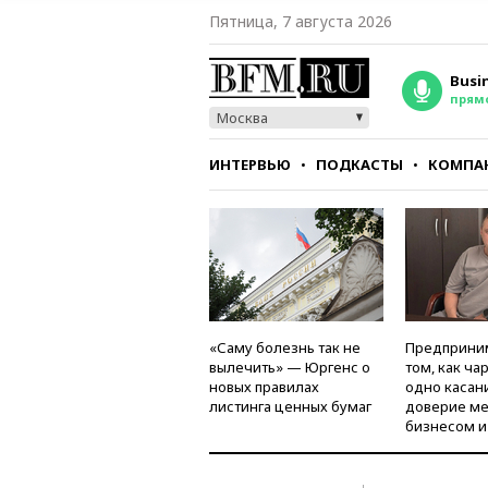
Пятница, 7 августа 2026
Busi
прям
Москва
ИНТЕРВЬЮ
ПОДКАСТЫ
КОМПА
СТИЛЬ
ТЕСТЫ
«Саму болезнь так не
Предприни
вылечить» — Юргенс о
том, как ча
новых правилах
одно касан
листинга ценных бумаг
доверие м
бизнесом и