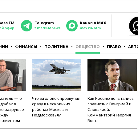
ness FM
Telegram
Канал в MAX
ой эфир
t.me/BFMnews
max.ru/bfm
НИИ
ФИНАНСЫ
ПОЛИТИКА
ОБЩЕСТВО
ПРАВО
АВТ
матель — о
Что за хлопок прозвучал
Как Россию попытались
рджбэк в
сразу в нескольких
сравнить с Венгрией и
ие разрушает
районах Москвы и
Словакией.
ежду
Подмосковья?
Комментарий Георгия
 клиентом
Бовта