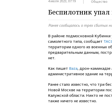
4 июля 2023, 07:19
Общество
Беспилотник упал 
Ранее сообщалось о трех сбитых н
В районе подмосковной Кубинки 
самолетного типа, сообщает
ТАС
территории одного из военных о
предварительным данным, постр
нет.
Как пишет
Baza
, дрон-камикадзе
административное здание на тер
Ранее стало известно, что три бе
Новой Москве на территории посе
Калужской области. Никто не пос
также ничего не известно.