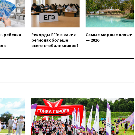
11:58
Резаи: Иран не допустит
открытия второго маршрута в
Ормузском проливе
11:48
Жители Москвы и
Подмосковья сообщили о
ть ребенка
Рекорды ЕГЭ: в каких
Самые модные пляжи
громких взрывах
регионах больше
— 2026
я с
всего стобалльников?
11:41
ТПП предлагает
изменить процедуру
банкротства для
пострадавших от атак БПЛА
продавцов
11:38
Шадаев исключил
запуск мессенджера на
«Госуслугах»
11:22
При стрельбе в школе в
Таиланде погибли пять
человек
11:19
Россия рассчитывает
заключить безвизовые
соглашения с Индонезией и