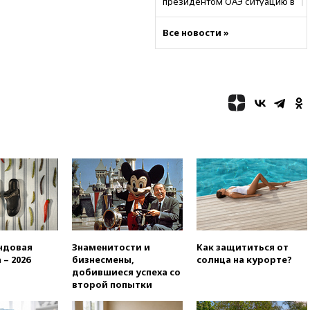
президентом ОАЭ ситуацию в
Персидском заливе и на
Украине
Все новости »
13:09
Суд обязал москвичку
выселить из квартиры
крокодила, лису и других
животных
12:51
Россия планирует
запустить групповые
безвизовые турпоездки для
Вьетнама
12:36
Экспорт растворимого
кофе из России достиг
рекордных показателей
12:30
Российские войска
взяли под контроль село
Анискино в Харьковской
ндовая
Знаменитости и
Как защититься от
области
 – 2026
бизнесмены,
солнца на курорте?
12:15
Минцифры РФ не
добившиеся успеха со
планирует вводить
второй попытки
ограничения на доступ детей
в соцсети