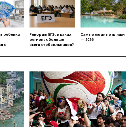
фондов на защиту трасс от
БПЛА
09:56
Хакеры нашли
документы об ударах ВСУ по
нефтяным терминалам в
России
ть ребенка
Рекорды ЕГЭ: в каких
Самые модные пляжи
регионах больше
— 2026
09:49
WSJ: Трамп «сходит с
я с
всего стобалльников?
ума» из-за сообщений в СМИ
об истощении боеприпасов у
США
09:36
Исландия и Черногория
в 2028 году могут войти в
состав Евросоюза
09:18
Пашинян сообщил о
приверженности Армении
основополагающим
принципам ЕАЭС
09:06
Гендиректора
удмуртской «Ижавиа»
попросили уволиться