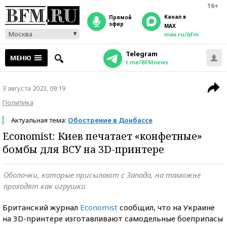
16+
Канал в
прямой
эфир
MAX
Москва
max.ru/bfm
Telegram
МЕНЮ
t.me/BFMnews
3 августа 2023, 09:19
Политика
Актуальная тема:
Обострение в Донбассе
Economist: Киев печатает «конфетные»
бомбы для ВСУ на 3D-принтере
Оболочки, которые присылают с Запада, на таможне
проходят как игрушки
Британский журнал
Economist
сообщил, что на Украине
на 3D-принтере изготавливают самодельные боеприпасы